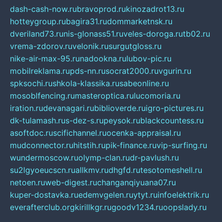
dash-cash-now.ru
bravoprod.ru
kinozadrot13.ru
hotteygroup.ru
bagira31.ru
dommarketnsk.ru
dveriland73.ru
nis-glonass51.ru
veles-doroga.ru
tb02.ru
vrema-zdorov.ru
velonik.ru
surgutgloss.ru
nike-air-max-95.ru
nadookna.ru
lubov-pic.ru
mobilreklama.ru
pds-nn.ru
socrat2000.ru
vgurin.ru
spksochi.ru
shkola-klassika.ru
sabeonline.ru
mosoblfencing.ru
masteroptica.ru
lucomoria.ru
iration.ru
devanagari.ru
biblioverde.ru
igro-pictures.ru
dk-tulamash.ru
s-dez-s.ru
peysok.ru
blackcountess.ru
asoftdoc.ru
scifichannel.ru
ocenka-appraisal.ru
mudconnector.ru
hitstih.ru
pik-finance.ru
vip-surfing.ru
wundermoscow.ru
olymp-clan.ru
dr-pavlush.ru
su2lgyoeucscn.ru
allkmv.ru
dhgfd.ru
tesotomeshell.ru
netoen.ru
web-digest.ru
changanqiyuana07.ru
kuper-dostavka.ru
edemvgelen.ru
ytyt.ru
infoelektrik.ru
everafterclub.org
kirillkgr.ru
goodv1234.ru
oopslady.ru