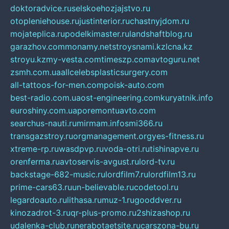
doktoradvice.ru
selskoehozjajstvo.ru
otopleniehouse.ru
justinterior.ru
chastnyjdom.ru
mojateplica.ru
podelkimaster.ru
landshaftblog.ru
garazhov.com
monamy.net
stroysnami.kz
lcna.kz
stroyu.kz
my-vesta.com
timeszp.com
avtoguru.net
zsmh.com.ua
allcelebsplasticsurgery.com
all-tattoos-for-men.com
poisk-auto.com
best-radio.com.ua
ost-engineering.com
kuryatnik.info
euroshiny.com.ua
poremontuavto.com
searchus-nauti.ru
mirmam.info
smi366.ru
transgazstroy.ru
orgmanagement.org
yes-fitness.ru
xtreme-rp.ru
wasdpvp.ru
voda-otri.ru
tishinapve.ru
orenferma.ru
avtoservis-avgust.ru
lord-tv.ru
backstage-682-music.ru
lordfilm7.ru
lordfilm13.ru
prime-cars63.ru
un-believable.ru
codetool.ru
legardoauto.ru
lithasa.ru
muz-1.ru
gooddver.ru
kinozadrot-3.ru
qr-plus-promo.ru
2shizashop.ru
udalenka-club.ru
nerabotaetsite.ru
carszona-bu.ru