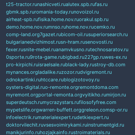
t25-tractor.ru
nashicveti.ru
alutex.spb.ru
fas.ru
gbmk.spb.ru
romania-today.ru
novoizol.ru
airheat-spb.ru
fisika.home.nov.ru
orakul.spb.ru
demo.home.nov.ru
mnso.ru
home.nov.ru
cemko.ru
comp-land.org
7gazet.ru
bicom-oil.ru
superiorsearch.ru
bulgarianedvizhimost.ru
sn-hram.ru
senovosti.ru
fexer.ru
snite-mebel.ru
anamvkusno.ru
technosaratov.ru
0sporte.ru
9rota-game.ru
bigbad.ru
227gp.ru
wes-ex.ru
pro-kirpichi.ru
israelsale.ru
black-lady.ru
stroy-db.com
mynances.org
ladalike.ru
zozor.ru
dvigremont.ru
odnokartinki.ru
htccare.ru
blogizotovoy.ru
oysters-digital.ru
o-remonte.org
remontdoma.com
myremont.org
portal-remonta.org
vyitikho.ru
mirjon.ru
superdeutsch.ru
mycrazystars.ru
filosofyfree.com
mypetslife.org
warren-buffett.org
greleon.com
sp-or.ru
infoelectrik.ru
materialexpert.ru
detkiexpert.ru
doktorvilechit.ru
vsesvoimirykami.ru
instrumentgid.ru
manikjurinfo.ru
hozjajkainfo.ru
stroimaterials.ru