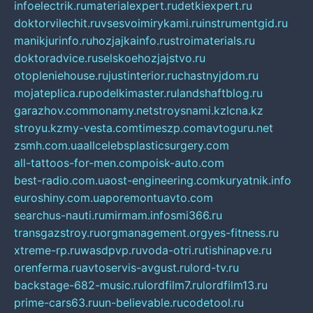
infoelectrik.ru
materialexpert.ru
detkiexpert.ru
doktorvilechit.ru
vsesvoimirykami.ru
instrumentgid.ru
manikjurinfo.ru
hozjajkainfo.ru
stroimaterials.ru
doktoradvice.ru
selskoehozjajstvo.ru
otopleniehouse.ru
justinterior.ru
chastnyjdom.ru
mojateplica.ru
podelkimaster.ru
landshaftblog.ru
garazhov.com
monamy.net
stroysnami.kz
lcna.kz
stroyu.kz
my-vesta.com
timeszp.com
avtoguru.net
zsmh.com.ua
allcelebsplasticsurgery.com
all-tattoos-for-men.com
poisk-auto.com
best-radio.com.ua
ost-engineering.com
kuryatnik.info
euroshiny.com.ua
poremontuavto.com
searchus-nauti.ru
mirmam.info
smi366.ru
transgazstroy.ru
orgmanagement.org
yes-fitness.ru
xtreme-rp.ru
wasdpvp.ru
voda-otri.ru
tishinapve.ru
orenferma.ru
avtoservis-avgust.ru
lord-tv.ru
backstage-682-music.ru
lordfilm7.ru
lordfilm13.ru
prime-cars63.ru
un-believable.ru
codetool.ru