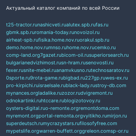
Актуальный каталог компаний по всей России
t25-tractor.ru
nashicveti.ru
alutex.spb.ru
fas.ru
gbmk.spb.ru
romania-today.ru
novoizol.ru
airheat-spb.ru
fisika.home.nov.ru
orakul.spb.ru
demo.home.nov.ru
mnso.ru
home.nov.ru
cemko.ru
comp-land.org
7gazet.ru
bicom-oil.ru
superiorsearch.ru
bulgarianedvizhimost.ru
sn-hram.ru
senovosti.ru
fexer.ru
snite-mebel.ru
anamvkusno.ru
technosaratov.ru
0sporte.ru
9rota-game.ru
bigbad.ru
227gp.ru
wes-ex.ru
pro-kirpichi.ru
israelsale.ru
black-lady.ru
stroy-db.com
mynances.org
ladalike.ru
zozor.ru
dvigremont.ru
odnokartinki.ru
htccare.ru
blogizotovoy.ru
oysters-digital.ru
o-remonte.org
remontdoma.com
myremont.org
portal-remonta.org
vyitikho.ru
mirjon.ru
superdeutsch.ru
mycrazystars.ru
filosofyfree.com
mypetslife.org
warren-buffett.org
greleon.com
sp-or.ru