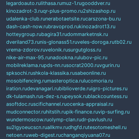
legardoauto.ru
lithasa.ru
muz-1.ru
gooddver.ru
kinozadrot-3.ru
qr-plus-promo.ru
2shizashop.ru
udalenka-club.ru
nerabotaetsite.ru
carszona-bu.ru
dash-cash-now.ru
bravoprod.ru
kinozadrot13.ru
hotteygroup.ru
bagira31.ru
dommarketnsk.ru
dveriland73.ru
nis-glonass51.ru
veles-doroga.ru
tb02.ru
vrema-zdorov.ru
velonik.ru
surgutgloss.ru
nike-air-max-95.ru
nadookna.ru
lubov-pic.ru
mobilreklama.ru
pds-nn.ru
socrat2000.ru
vgurin.ru
spksochi.ru
shkola-klassika.ru
sabeonline.ru
mosoblfencing.ru
masteroptica.ru
lucomoria.ru
iration.ru
devanagari.ru
biblioverde.ru
igro-pictures.ru
dk-tulamash.ru
s-dez-s.ru
peysok.ru
blackcountess.ru
asoftdoc.ru
scifichannel.ru
ocenka-appraisal.ru
mudconnector.ru
hitstih.ru
pik-finance.ru
vip-surfing.ru
wundermoscow.ru
olymp-clan.ru
dr-pavlush.ru
su2lgyoeucscn.ru
allkmv.ru
dhgfd.ru
tesotomeshell.ru
netoen.ru
web-digest.ru
changanqiyuana07.ru