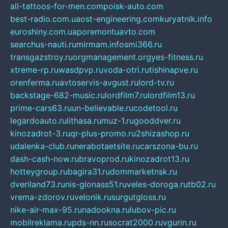
all-tattoos-for-men.com
poisk-auto.com
best-radio.com.ua
ost-engineering.com
kuryatnik.info
euroshiny.com.ua
poremontuavto.com
searchus-nauti.ru
mirmam.info
smi366.ru
transgazstroy.ru
orgmanagement.org
yes-fitness.ru
xtreme-rp.ru
wasdpvp.ru
voda-otri.ru
tishinapve.ru
orenferma.ru
avtoservis-avgust.ru
lord-tv.ru
backstage-682-music.ru
lordfilm7.ru
lordfilm13.ru
prime-cars63.ru
un-believable.ru
codetool.ru
legardoauto.ru
lithasa.ru
muz-1.ru
gooddver.ru
kinozadrot-3.ru
qr-plus-promo.ru
2shizashop.ru
udalenka-club.ru
nerabotaetsite.ru
carszona-bu.ru
dash-cash-now.ru
bravoprod.ru
kinozadrot13.ru
hotteygroup.ru
bagira31.ru
dommarketnsk.ru
dveriland73.ru
nis-glonass51.ru
veles-doroga.ru
tb02.ru
vrema-zdorov.ru
velonik.ru
surgutgloss.ru
nike-air-max-95.ru
nadookna.ru
lubov-pic.ru
mobilreklama.ru
pds-nn.ru
socrat2000.ru
vgurin.ru