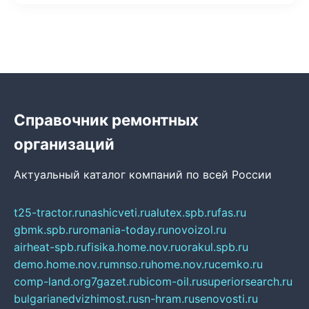
Справочник ремонтных
организаций
Актуальный каталог компаний по всей России
t25-tractor.ru
nashicveti.ru
alutex.spb.ru
fas.ru
gbmk.spb.ru
romania-today.ru
novoizol.ru
airheat-spb.ru
fisika.home.nov.ru
orakul.spb.ru
demo.home.nov.ru
mnso.ru
home.nov.ru
cemko.ru
comp-land.org
7gazet.ru
bicom-oil.ru
superiorsearch.ru
bulgarianedvizhimost.ru
sn-hram.ru
senovosti.ru