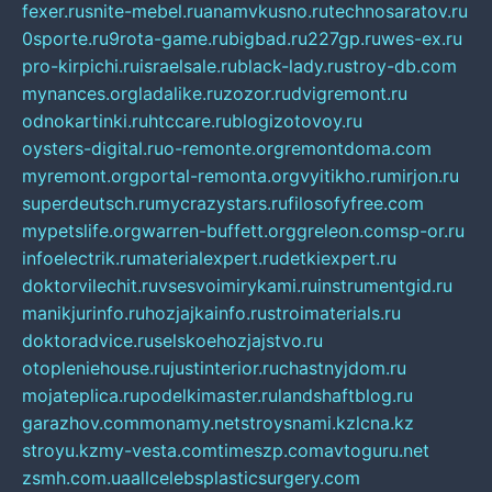
fexer.ru
snite-mebel.ru
anamvkusno.ru
technosaratov.ru
0sporte.ru
9rota-game.ru
bigbad.ru
227gp.ru
wes-ex.ru
pro-kirpichi.ru
israelsale.ru
black-lady.ru
stroy-db.com
mynances.org
ladalike.ru
zozor.ru
dvigremont.ru
odnokartinki.ru
htccare.ru
blogizotovoy.ru
oysters-digital.ru
o-remonte.org
remontdoma.com
myremont.org
portal-remonta.org
vyitikho.ru
mirjon.ru
superdeutsch.ru
mycrazystars.ru
filosofyfree.com
mypetslife.org
warren-buffett.org
greleon.com
sp-or.ru
infoelectrik.ru
materialexpert.ru
detkiexpert.ru
doktorvilechit.ru
vsesvoimirykami.ru
instrumentgid.ru
manikjurinfo.ru
hozjajkainfo.ru
stroimaterials.ru
doktoradvice.ru
selskoehozjajstvo.ru
otopleniehouse.ru
justinterior.ru
chastnyjdom.ru
mojateplica.ru
podelkimaster.ru
landshaftblog.ru
garazhov.com
monamy.net
stroysnami.kz
lcna.kz
stroyu.kz
my-vesta.com
timeszp.com
avtoguru.net
zsmh.com.ua
allcelebsplasticsurgery.com