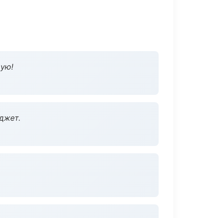
дую!
джет.