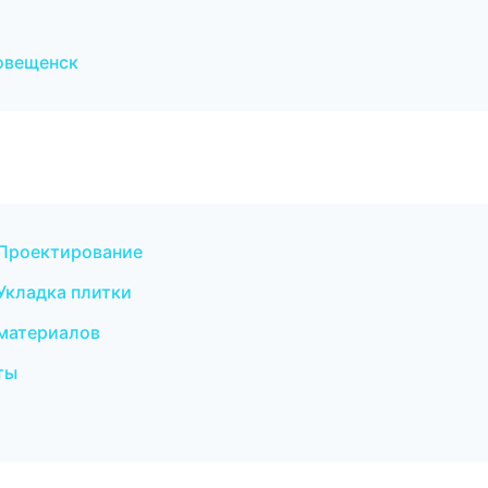
овещенск
Проектирование
кладка плитки
материалов
ты
р