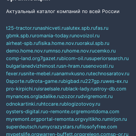
Актуальный каталог компаний по всей России
t25-tractor.ru
nashicveti.ru
alutex.spb.ru
fas.ru
gbmk.spb.ru
romania-today.ru
novoizol.ru
airheat-spb.ru
fisika.home.nov.ru
orakul.spb.ru
demo.home.nov.ru
mnso.ru
home.nov.ru
cemko.ru
comp-land.org
7gazet.ru
bicom-oil.ru
superiorsearch.ru
bulgarianedvizhimost.ru
sn-hram.ru
senovosti.ru
fexer.ru
snite-mebel.ru
anamvkusno.ru
technosaratov.ru
0sporte.ru
9rota-game.ru
bigbad.ru
227gp.ru
wes-ex.ru
pro-kirpichi.ru
israelsale.ru
black-lady.ru
stroy-db.com
mynances.org
ladalike.ru
zozor.ru
dvigremont.ru
odnokartinki.ru
htccare.ru
blogizotovoy.ru
oysters-digital.ru
o-remonte.org
remontdoma.com
myremont.org
portal-remonta.org
vyitikho.ru
mirjon.ru
superdeutsch.ru
mycrazystars.ru
filosofyfree.com
mypetslife.org
warren-buffett.org
greleon.com
sp-or.ru