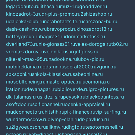
legardoauto.ru
lithasa.ru
muz-1.ru
gooddver.ru
kinozadrot-3.ru
qr-plus-promo.ru
2shizashop.ru
udalenka-club.ru
nerabotaetsite.ru
carszona-bu.ru
dash-cash-now.ru
bravoprod.ru
kinozadrot13.ru
hotteygroup.ru
bagira31.ru
dommarketnsk.ru
dveriland73.ru
nis-glonass51.ru
veles-doroga.ru
tb02.ru
vrema-zdorov.ru
velonik.ru
surgutgloss.ru
nike-air-max-95.ru
nadookna.ru
lubov-pic.ru
mobilreklama.ru
pds-nn.ru
socrat2000.ru
vgurin.ru
spksochi.ru
shkola-klassika.ru
sabeonline.ru
mosoblfencing.ru
masteroptica.ru
lucomoria.ru
iration.ru
devanagari.ru
biblioverde.ru
igro-pictures.ru
dk-tulamash.ru
s-dez-s.ru
peysok.ru
blackcountess.ru
asoftdoc.ru
scifichannel.ru
ocenka-appraisal.ru
mudconnector.ru
hitstih.ru
pik-finance.ru
vip-surfing.ru
wundermoscow.ru
olymp-clan.ru
dr-pavlush.ru
su2lgyoeucscn.ru
allkmv.ru
dhgfd.ru
tesotomeshell.ru
netoen.ru
web-digest.ru
changanqiyuana07.ru