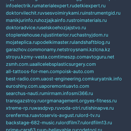
infoelectrik.ru
materialexpert.ru
detkiexpert.ru
doktorvilechit.ru
vsesvoimirykami.ru
instrumentgid.ru
manikjurinfo.ru
hozjajkainfo.ru
stroimaterials.ru
doktoradvice.ru
selskoehozjajstvo.ru
otopleniehouse.ru
justinterior.ru
chastnyjdom.ru
mojateplica.ru
podelkimaster.ru
landshaftblog.ru
garazhov.com
monamy.net
stroysnami.kz
lcna.kz
stroyu.kz
my-vesta.com
timeszp.com
avtoguru.net
zsmh.com.ua
allcelebsplasticsurgery.com
all-tattoos-for-men.com
poisk-auto.com
best-radio.com.ua
ost-engineering.com
kuryatnik.info
euroshiny.com.ua
poremontuavto.com
searchus-nauti.ru
mirmam.info
smi366.ru
transgazstroy.ru
orgmanagement.org
yes-fitness.ru
xtreme-rp.ru
wasdpvp.ru
voda-otri.ru
tishinapve.ru
orenferma.ru
avtoservis-avgust.ru
lord-tv.ru
backstage-682-music.ru
lordfilm7.ru
lordfilm13.ru
prime-cars63.ru
un-believable.ru
codetool.ru