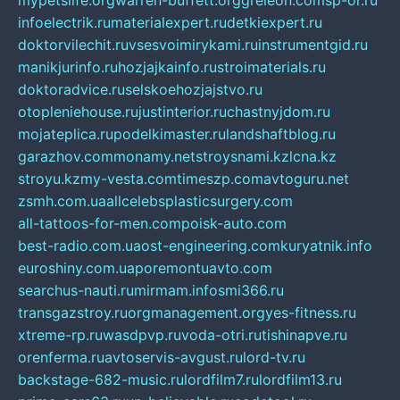
mypetslife.org
warren-buffett.org
greleon.com
sp-or.ru
infoelectrik.ru
materialexpert.ru
detkiexpert.ru
doktorvilechit.ru
vsesvoimirykami.ru
instrumentgid.ru
manikjurinfo.ru
hozjajkainfo.ru
stroimaterials.ru
doktoradvice.ru
selskoehozjajstvo.ru
otopleniehouse.ru
justinterior.ru
chastnyjdom.ru
mojateplica.ru
podelkimaster.ru
landshaftblog.ru
garazhov.com
monamy.net
stroysnami.kz
lcna.kz
stroyu.kz
my-vesta.com
timeszp.com
avtoguru.net
zsmh.com.ua
allcelebsplasticsurgery.com
all-tattoos-for-men.com
poisk-auto.com
best-radio.com.ua
ost-engineering.com
kuryatnik.info
euroshiny.com.ua
poremontuavto.com
searchus-nauti.ru
mirmam.info
smi366.ru
transgazstroy.ru
orgmanagement.org
yes-fitness.ru
xtreme-rp.ru
wasdpvp.ru
voda-otri.ru
tishinapve.ru
orenferma.ru
avtoservis-avgust.ru
lord-tv.ru
backstage-682-music.ru
lordfilm7.ru
lordfilm13.ru