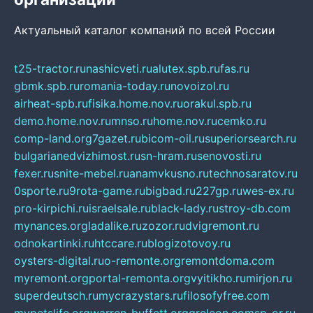
Актуальный каталог компаний по всей России
t25-tractor.ru
nashicveti.ru
alutex.spb.ru
fas.ru
gbmk.spb.ru
romania-today.ru
novoizol.ru
airheat-spb.ru
fisika.home.nov.ru
orakul.spb.ru
demo.home.nov.ru
mnso.ru
home.nov.ru
cemko.ru
comp-land.org
7gazet.ru
bicom-oil.ru
superiorsearch.ru
bulgarianedvizhimost.ru
sn-hram.ru
senovosti.ru
fexer.ru
snite-mebel.ru
anamvkusno.ru
technosaratov.ru
0sporte.ru
9rota-game.ru
bigbad.ru
227gp.ru
wes-ex.ru
pro-kirpichi.ru
israelsale.ru
black-lady.ru
stroy-db.com
mynances.org
ladalike.ru
zozor.ru
dvigremont.ru
odnokartinki.ru
htccare.ru
blogizotovoy.ru
oysters-digital.ru
o-remonte.org
remontdoma.com
myremont.org
portal-remonta.org
vyitikho.ru
mirjon.ru
superdeutsch.ru
mycrazystars.ru
filosofyfree.com