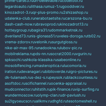
prime-cars63.ru
un-believable.ru
codetool.ru
legardoauto.ru
lithasa.ru
muz-1.ru
gooddver.ru
kinozadrot-3.ru
qr-plus-promo.ru
2shizashop.ru
udalenka-club.ru
nerabotaetsite.ru
carszona-bu.ru
dash-cash-now.ru
bravoprod.ru
kinozadrot13.ru
hotteygroup.ru
bagira31.ru
dommarketnsk.ru
dveriland73.ru
nis-glonass51.ru
veles-doroga.ru
tb02.ru
vrema-zdorov.ru
velonik.ru
surgutgloss.ru
nike-air-max-95.ru
nadookna.ru
lubov-pic.ru
mobilreklama.ru
pds-nn.ru
socrat2000.ru
vgurin.ru
spksochi.ru
shkola-klassika.ru
sabeonline.ru
mosoblfencing.ru
masteroptica.ru
lucomoria.ru
iration.ru
devanagari.ru
biblioverde.ru
igro-pictures.ru
dk-tulamash.ru
s-dez-s.ru
peysok.ru
blackcountess.ru
asoftdoc.ru
scifichannel.ru
ocenka-appraisal.ru
mudconnector.ru
hitstih.ru
pik-finance.ru
vip-surfing.ru
wundermoscow.ru
olymp-clan.ru
dr-pavlush.ru
su2lgyoeucscn.ru
allkmv.ru
dhgfd.ru
tesotomeshell.ru