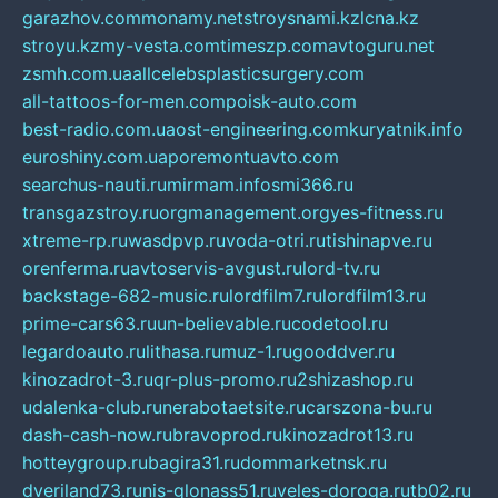
garazhov.com
monamy.net
stroysnami.kz
lcna.kz
stroyu.kz
my-vesta.com
timeszp.com
avtoguru.net
zsmh.com.ua
allcelebsplasticsurgery.com
all-tattoos-for-men.com
poisk-auto.com
best-radio.com.ua
ost-engineering.com
kuryatnik.info
euroshiny.com.ua
poremontuavto.com
searchus-nauti.ru
mirmam.info
smi366.ru
transgazstroy.ru
orgmanagement.org
yes-fitness.ru
xtreme-rp.ru
wasdpvp.ru
voda-otri.ru
tishinapve.ru
orenferma.ru
avtoservis-avgust.ru
lord-tv.ru
backstage-682-music.ru
lordfilm7.ru
lordfilm13.ru
prime-cars63.ru
un-believable.ru
codetool.ru
legardoauto.ru
lithasa.ru
muz-1.ru
gooddver.ru
kinozadrot-3.ru
qr-plus-promo.ru
2shizashop.ru
udalenka-club.ru
nerabotaetsite.ru
carszona-bu.ru
dash-cash-now.ru
bravoprod.ru
kinozadrot13.ru
hotteygroup.ru
bagira31.ru
dommarketnsk.ru
dveriland73.ru
nis-glonass51.ru
veles-doroga.ru
tb02.ru