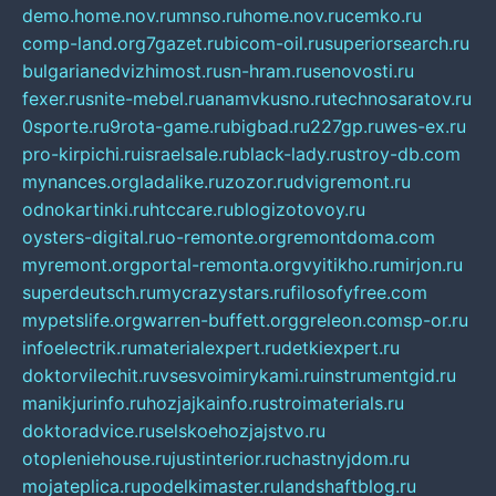
demo.home.nov.ru
mnso.ru
home.nov.ru
cemko.ru
comp-land.org
7gazet.ru
bicom-oil.ru
superiorsearch.ru
bulgarianedvizhimost.ru
sn-hram.ru
senovosti.ru
fexer.ru
snite-mebel.ru
anamvkusno.ru
technosaratov.ru
0sporte.ru
9rota-game.ru
bigbad.ru
227gp.ru
wes-ex.ru
pro-kirpichi.ru
israelsale.ru
black-lady.ru
stroy-db.com
mynances.org
ladalike.ru
zozor.ru
dvigremont.ru
odnokartinki.ru
htccare.ru
blogizotovoy.ru
oysters-digital.ru
o-remonte.org
remontdoma.com
myremont.org
portal-remonta.org
vyitikho.ru
mirjon.ru
superdeutsch.ru
mycrazystars.ru
filosofyfree.com
mypetslife.org
warren-buffett.org
greleon.com
sp-or.ru
infoelectrik.ru
materialexpert.ru
detkiexpert.ru
doktorvilechit.ru
vsesvoimirykami.ru
instrumentgid.ru
manikjurinfo.ru
hozjajkainfo.ru
stroimaterials.ru
doktoradvice.ru
selskoehozjajstvo.ru
otopleniehouse.ru
justinterior.ru
chastnyjdom.ru
mojateplica.ru
podelkimaster.ru
landshaftblog.ru