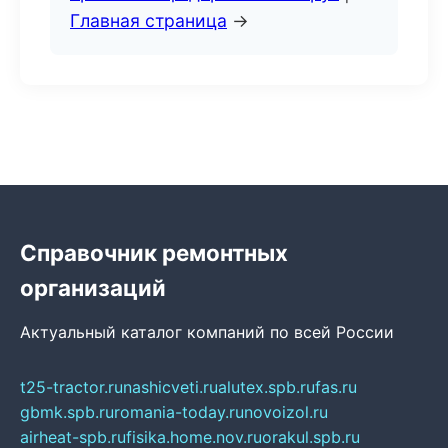
Главная страница
→
Справочник ремонтных
организаций
Актуальный каталог компаний по всей России
t25-tractor.ru
nashicveti.ru
alutex.spb.ru
fas.ru
gbmk.spb.ru
romania-today.ru
novoizol.ru
airheat-spb.ru
fisika.home.nov.ru
orakul.spb.ru