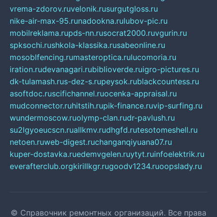
vrema-zdorov.ru
velonik.ru
surgutgloss.ru
nike-air-max-95.ru
nadookna.ru
lubov-pic.ru
mobilreklama.ru
pds-nn.ru
socrat2000.ru
vgurin.ru
spksochi.ru
shkola-klassika.ru
sabeonline.ru
mosoblfencing.ru
masteroptica.ru
lucomoria.ru
iration.ru
devanagari.ru
biblioverde.ru
igro-pictures.ru
dk-tulamash.ru
s-dez-s.ru
peysok.ru
blackcountess.ru
asoftdoc.ru
scifichannel.ru
ocenka-appraisal.ru
mudconnector.ru
hitstih.ru
pik-finance.ru
vip-surfing.ru
wundermoscow.ru
olymp-clan.ru
dr-pavlush.ru
su2lgyoeucscn.ru
allkmv.ru
dhgfd.ru
tesotomeshell.ru
netoen.ru
web-digest.ru
changanqiyuana07.ru
kuper-dostavka.ru
edemvgelen.ru
ytyt.ru
infoelektrik.ru
everafterclub.org
kirillkgr.ru
goodv1234.ru
oopslady.ru
© Справочник ремонтных организаций. Все права