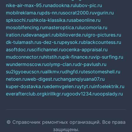
nike-air-max-95.ru
nadookna.ru
lubov-pic.ru
mobilreklama.ru
pds-nn.ru
socrat2000.ru
vgurin.ru
spksochi.ru
shkola-klassika.ru
sabeonline.ru
mosoblfencing.ru
masteroptica.ru
lucomoria.ru
iration.ru
devanagari.ru
biblioverde.ru
igro-pictures.ru
dk-tulamash.ru
s-dez-s.ru
peysok.ru
blackcountess.ru
asoftdoc.ru
scifichannel.ru
ocenka-appraisal.ru
mudconnector.ru
hitstih.ru
pik-finance.ru
vip-surfing.ru
wundermoscow.ru
olymp-clan.ru
dr-pavlush.ru
su2lgyoeucscn.ru
allkmv.ru
dhgfd.ru
tesotomeshell.ru
netoen.ru
web-digest.ru
changanqiyuana07.ru
kuper-dostavka.ru
edemvgelen.ru
ytyt.ru
infoelektrik.ru
everafterclub.org
kirillkgr.ru
goodv1234.ru
oopslady.ru
© Справочник ремонтных организаций. Все права
защищены.