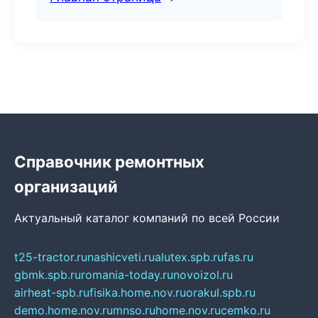
Справочник ремонтных
организаций
Актуальный каталог компаний по всей России
t25-tractor.ru
nashicveti.ru
alutex.spb.ru
fas.ru
gbmk.spb.ru
romania-today.ru
novoizol.ru
airheat-spb.ru
fisika.home.nov.ru
orakul.spb.ru
demo.home.nov.ru
mnso.ru
home.nov.ru
cemko.ru