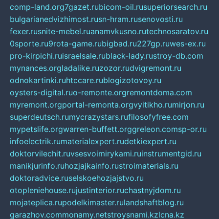
comp-land.org
7gazet.ru
bicom-oil.ru
superiorsearch.ru
bulgarianedvizhimost.ru
sn-hram.ru
senovosti.ru
fexer.ru
snite-mebel.ru
anamvkusno.ru
technosaratov.ru
0sporte.ru
9rota-game.ru
bigbad.ru
227gp.ru
wes-ex.ru
pro-kirpichi.ru
israelsale.ru
black-lady.ru
stroy-db.com
mynances.org
ladalike.ru
zozor.ru
dvigremont.ru
odnokartinki.ru
htccare.ru
blogizotovoy.ru
oysters-digital.ru
o-remonte.org
remontdoma.com
myremont.org
portal-remonta.org
vyitikho.ru
mirjon.ru
superdeutsch.ru
mycrazystars.ru
filosofyfree.com
mypetslife.org
warren-buffett.org
greleon.com
sp-or.ru
infoelectrik.ru
materialexpert.ru
detkiexpert.ru
doktorvilechit.ru
vsesvoimirykami.ru
instrumentgid.ru
manikjurinfo.ru
hozjajkainfo.ru
stroimaterials.ru
doktoradvice.ru
selskoehozjajstvo.ru
otopleniehouse.ru
justinterior.ru
chastnyjdom.ru
mojateplica.ru
podelkimaster.ru
landshaftblog.ru
garazhov.com
monamy.net
stroysnami.kz
lcna.kz