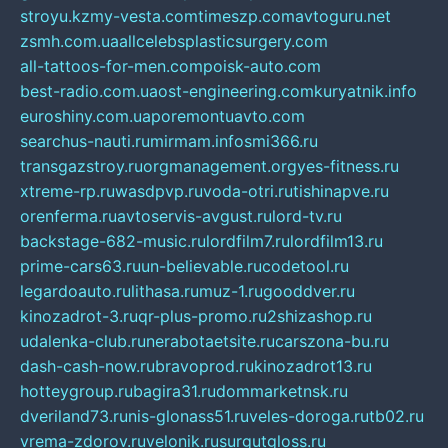
stroyu.kz
my-vesta.com
timeszp.com
avtoguru.net
zsmh.com.ua
allcelebsplasticsurgery.com
all-tattoos-for-men.com
poisk-auto.com
best-radio.com.ua
ost-engineering.com
kuryatnik.info
euroshiny.com.ua
poremontuavto.com
searchus-nauti.ru
mirmam.info
smi366.ru
transgazstroy.ru
orgmanagement.org
yes-fitness.ru
xtreme-rp.ru
wasdpvp.ru
voda-otri.ru
tishinapve.ru
orenferma.ru
avtoservis-avgust.ru
lord-tv.ru
backstage-682-music.ru
lordfilm7.ru
lordfilm13.ru
prime-cars63.ru
un-believable.ru
codetool.ru
legardoauto.ru
lithasa.ru
muz-1.ru
gooddver.ru
kinozadrot-3.ru
qr-plus-promo.ru
2shizashop.ru
udalenka-club.ru
nerabotaetsite.ru
carszona-bu.ru
dash-cash-now.ru
bravoprod.ru
kinozadrot13.ru
hotteygroup.ru
bagira31.ru
dommarketnsk.ru
dveriland73.ru
nis-glonass51.ru
veles-doroga.ru
tb02.ru
vrema-zdorov.ru
velonik.ru
surgutgloss.ru