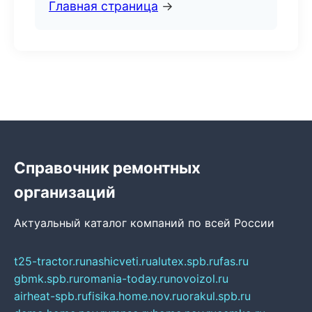
Главная страница
→
Справочник ремонтных
организаций
Актуальный каталог компаний по всей России
t25-tractor.ru
nashicveti.ru
alutex.spb.ru
fas.ru
gbmk.spb.ru
romania-today.ru
novoizol.ru
airheat-spb.ru
fisika.home.nov.ru
orakul.spb.ru