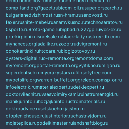
demo.home.nov.ru
mnso.ru
home.nov.ru
cemko.ru
comp-land.org
7gazet.ru
bicom-oil.ru
superiorsearch.ru
bulgarianedvizhimost.ru
sn-hram.ru
senovosti.ru
fexer.ru
snite-mebel.ru
anamvkusno.ru
technosaratov.ru
0sporte.ru
9rota-game.ru
bigbad.ru
227gp.ru
wes-ex.ru
pro-kirpichi.ru
israelsale.ru
black-lady.ru
stroy-db.com
mynances.org
ladalike.ru
zozor.ru
dvigremont.ru
odnokartinki.ru
htccare.ru
blogizotovoy.ru
oysters-digital.ru
o-remonte.org
remontdoma.com
myremont.org
portal-remonta.org
vyitikho.ru
mirjon.ru
superdeutsch.ru
mycrazystars.ru
filosofyfree.com
mypetslife.org
warren-buffett.org
greleon.com
sp-or.ru
infoelectrik.ru
materialexpert.ru
detkiexpert.ru
doktorvilechit.ru
vsesvoimirykami.ru
instrumentgid.ru
manikjurinfo.ru
hozjajkainfo.ru
stroimaterials.ru
doktoradvice.ru
selskoehozjajstvo.ru
otopleniehouse.ru
justinterior.ru
chastnyjdom.ru
mojateplica.ru
podelkimaster.ru
landshaftblog.ru