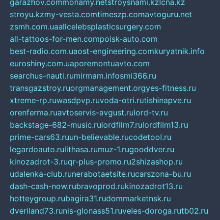
garazhov.com
monamy.net
stroysnami.kz
lcna.kz
stroyu.kz
my-vesta.com
timeszp.com
avtoguru.net
zsmh.com.ua
allcelebsplasticsurgery.com
all-tattoos-for-men.com
poisk-auto.com
best-radio.com.ua
ost-engineering.com
kuryatnik.info
euroshiny.com.ua
poremontuavto.com
searchus-nauti.ru
mirmam.info
smi366.ru
transgazstroy.ru
orgmanagement.org
yes-fitness.ru
xtreme-rp.ru
wasdpvp.ru
voda-otri.ru
tishinapve.ru
orenferma.ru
avtoservis-avgust.ru
lord-tv.ru
backstage-682-music.ru
lordfilm7.ru
lordfilm13.ru
prime-cars63.ru
un-believable.ru
codetool.ru
legardoauto.ru
lithasa.ru
muz-1.ru
gooddver.ru
kinozadrot-3.ru
qr-plus-promo.ru
2shizashop.ru
udalenka-club.ru
nerabotaetsite.ru
carszona-bu.ru
dash-cash-now.ru
bravoprod.ru
kinozadrot13.ru
hotteygroup.ru
bagira31.ru
dommarketnsk.ru
dveriland73.ru
nis-glonass51.ru
veles-doroga.ru
tb02.ru