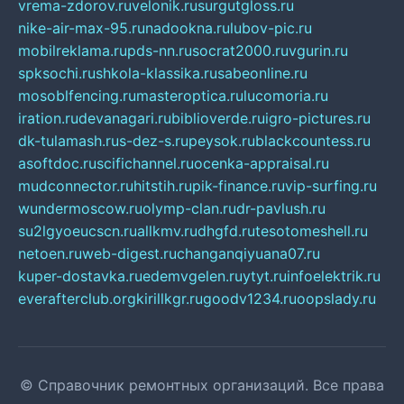
vrema-zdorov.ru
velonik.ru
surgutgloss.ru
nike-air-max-95.ru
nadookna.ru
lubov-pic.ru
mobilreklama.ru
pds-nn.ru
socrat2000.ru
vgurin.ru
spksochi.ru
shkola-klassika.ru
sabeonline.ru
mosoblfencing.ru
masteroptica.ru
lucomoria.ru
iration.ru
devanagari.ru
biblioverde.ru
igro-pictures.ru
dk-tulamash.ru
s-dez-s.ru
peysok.ru
blackcountess.ru
asoftdoc.ru
scifichannel.ru
ocenka-appraisal.ru
mudconnector.ru
hitstih.ru
pik-finance.ru
vip-surfing.ru
wundermoscow.ru
olymp-clan.ru
dr-pavlush.ru
su2lgyoeucscn.ru
allkmv.ru
dhgfd.ru
tesotomeshell.ru
netoen.ru
web-digest.ru
changanqiyuana07.ru
kuper-dostavka.ru
edemvgelen.ru
ytyt.ru
infoelektrik.ru
everafterclub.org
kirillkgr.ru
goodv1234.ru
oopslady.ru
© Справочник ремонтных организаций. Все права