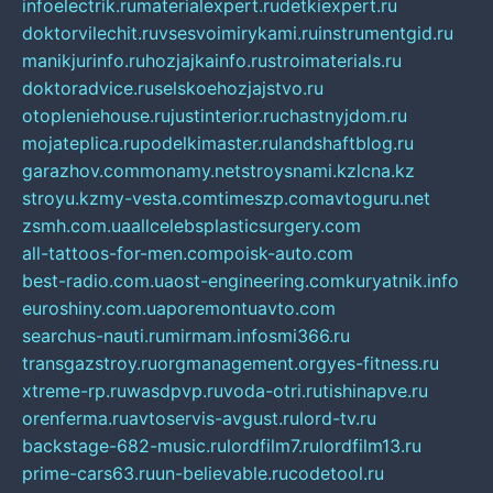
infoelectrik.ru
materialexpert.ru
detkiexpert.ru
doktorvilechit.ru
vsesvoimirykami.ru
instrumentgid.ru
manikjurinfo.ru
hozjajkainfo.ru
stroimaterials.ru
doktoradvice.ru
selskoehozjajstvo.ru
otopleniehouse.ru
justinterior.ru
chastnyjdom.ru
mojateplica.ru
podelkimaster.ru
landshaftblog.ru
garazhov.com
monamy.net
stroysnami.kz
lcna.kz
stroyu.kz
my-vesta.com
timeszp.com
avtoguru.net
zsmh.com.ua
allcelebsplasticsurgery.com
all-tattoos-for-men.com
poisk-auto.com
best-radio.com.ua
ost-engineering.com
kuryatnik.info
euroshiny.com.ua
poremontuavto.com
searchus-nauti.ru
mirmam.info
smi366.ru
transgazstroy.ru
orgmanagement.org
yes-fitness.ru
xtreme-rp.ru
wasdpvp.ru
voda-otri.ru
tishinapve.ru
orenferma.ru
avtoservis-avgust.ru
lord-tv.ru
backstage-682-music.ru
lordfilm7.ru
lordfilm13.ru
prime-cars63.ru
un-believable.ru
codetool.ru