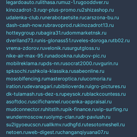
legardoauto.ru
lithasa.ru
muz-1.ru
gooddver.ru
kinozadrot-3.ru
qr-plus-promo.ru
2shizashop.ru
udalenka-club.ru
nerabotaetsite.ru
carszona-bu.ru
dash-cash-now.ru
bravoprod.ru
kinozadrot13.ru
hotteygroup.ru
bagira31.ru
dommarketnsk.ru
dveriland73.ru
nis-glonass51.ru
veles-doroga.ru
tb02.ru
vrema-zdorov.ru
velonik.ru
surgutgloss.ru
nike-air-max-95.ru
nadookna.ru
lubov-pic.ru
mobilreklama.ru
pds-nn.ru
socrat2000.ru
vgurin.ru
spksochi.ru
shkola-klassika.ru
sabeonline.ru
mosoblfencing.ru
masteroptica.ru
lucomoria.ru
iration.ru
devanagari.ru
biblioverde.ru
igro-pictures.ru
dk-tulamash.ru
s-dez-s.ru
peysok.ru
blackcountess.ru
asoftdoc.ru
scifichannel.ru
ocenka-appraisal.ru
mudconnector.ru
hitstih.ru
pik-finance.ru
vip-surfing.ru
wundermoscow.ru
olymp-clan.ru
dr-pavlush.ru
su2lgyoeucscn.ru
allkmv.ru
dhgfd.ru
tesotomeshell.ru
netoen.ru
web-digest.ru
changanqiyuana07.ru