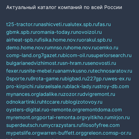
Актуальный каталог компаний по всей России
t25-tractor.ru
nashicveti.ru
alutex.spb.ru
fas.ru
gbmk.spb.ru
romania-today.ru
novoizol.ru
airheat-spb.ru
fisika.home.nov.ru
orakul.spb.ru
demo.home.nov.ru
mnso.ru
home.nov.ru
cemko.ru
comp-land.org
7gazet.ru
bicom-oil.ru
superiorsearch.ru
bulgarianedvizhimost.ru
sn-hram.ru
senovosti.ru
fexer.ru
snite-mebel.ru
anamvkusno.ru
technosaratov.ru
0sporte.ru
9rota-game.ru
bigbad.ru
227gp.ru
wes-ex.ru
pro-kirpichi.ru
israelsale.ru
black-lady.ru
stroy-db.com
mynances.org
ladalike.ru
zozor.ru
dvigremont.ru
odnokartinki.ru
htccare.ru
blogizotovoy.ru
oysters-digital.ru
o-remonte.org
remontdoma.com
myremont.org
portal-remonta.org
vyitikho.ru
mirjon.ru
superdeutsch.ru
mycrazystars.ru
filosofyfree.com
mypetslife.org
warren-buffett.org
greleon.com
sp-or.ru