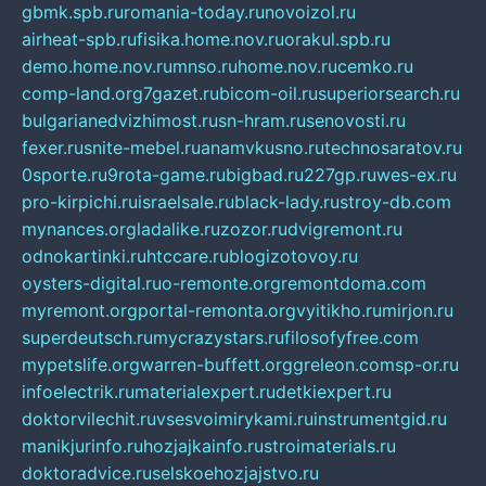
gbmk.spb.ru
romania-today.ru
novoizol.ru
airheat-spb.ru
fisika.home.nov.ru
orakul.spb.ru
demo.home.nov.ru
mnso.ru
home.nov.ru
cemko.ru
comp-land.org
7gazet.ru
bicom-oil.ru
superiorsearch.ru
bulgarianedvizhimost.ru
sn-hram.ru
senovosti.ru
fexer.ru
snite-mebel.ru
anamvkusno.ru
technosaratov.ru
0sporte.ru
9rota-game.ru
bigbad.ru
227gp.ru
wes-ex.ru
pro-kirpichi.ru
israelsale.ru
black-lady.ru
stroy-db.com
mynances.org
ladalike.ru
zozor.ru
dvigremont.ru
odnokartinki.ru
htccare.ru
blogizotovoy.ru
oysters-digital.ru
o-remonte.org
remontdoma.com
myremont.org
portal-remonta.org
vyitikho.ru
mirjon.ru
superdeutsch.ru
mycrazystars.ru
filosofyfree.com
mypetslife.org
warren-buffett.org
greleon.com
sp-or.ru
infoelectrik.ru
materialexpert.ru
detkiexpert.ru
doktorvilechit.ru
vsesvoimirykami.ru
instrumentgid.ru
manikjurinfo.ru
hozjajkainfo.ru
stroimaterials.ru
doktoradvice.ru
selskoehozjajstvo.ru