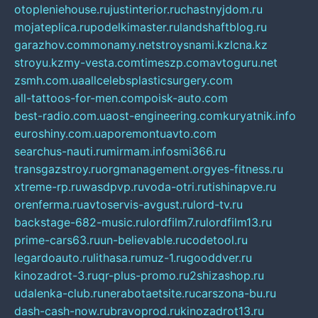
otopleniehouse.ru
justinterior.ru
chastnyjdom.ru
mojateplica.ru
podelkimaster.ru
landshaftblog.ru
garazhov.com
monamy.net
stroysnami.kz
lcna.kz
stroyu.kz
my-vesta.com
timeszp.com
avtoguru.net
zsmh.com.ua
allcelebsplasticsurgery.com
all-tattoos-for-men.com
poisk-auto.com
best-radio.com.ua
ost-engineering.com
kuryatnik.info
euroshiny.com.ua
poremontuavto.com
searchus-nauti.ru
mirmam.info
smi366.ru
transgazstroy.ru
orgmanagement.org
yes-fitness.ru
xtreme-rp.ru
wasdpvp.ru
voda-otri.ru
tishinapve.ru
orenferma.ru
avtoservis-avgust.ru
lord-tv.ru
backstage-682-music.ru
lordfilm7.ru
lordfilm13.ru
prime-cars63.ru
un-believable.ru
codetool.ru
legardoauto.ru
lithasa.ru
muz-1.ru
gooddver.ru
kinozadrot-3.ru
qr-plus-promo.ru
2shizashop.ru
udalenka-club.ru
nerabotaetsite.ru
carszona-bu.ru
dash-cash-now.ru
bravoprod.ru
kinozadrot13.ru