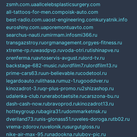
zsmh.com.ua
allcelebsplasticsurgery.com
all-tattoos-for-men.com
poisk-auto.com
best-radio.com.ua
ost-engineering.com
kuryatnik.info
euroshiny.com.ua
poremontuavto.com
searchus-nauti.ru
mirmam.info
smi366.ru
transgazstroy.ru
orgmanagement.org
yes-fitness.ru
xtreme-rp.ru
wasdpvp.ru
voda-otri.ru
tishinapve.ru
orenferma.ru
avtoservis-avgust.ru
lord-tv.ru
backstage-682-music.ru
lordfilm7.ru
lordfilm13.ru
prime-cars63.ru
un-believable.ru
codetool.ru
legardoauto.ru
lithasa.ru
muz-1.ru
gooddver.ru
kinozadrot-3.ru
qr-plus-promo.ru
2shizashop.ru
udalenka-club.ru
nerabotaetsite.ru
carszona-bu.ru
dash-cash-now.ru
bravoprod.ru
kinozadrot13.ru
hotteygroup.ru
bagira31.ru
dommarketnsk.ru
dveriland73.ru
nis-glonass51.ru
veles-doroga.ru
tb02.ru
vrema-zdorov.ru
velonik.ru
surgutgloss.ru
nike-air-max-95.ru
nadookna.ru
lubov-pic.ru