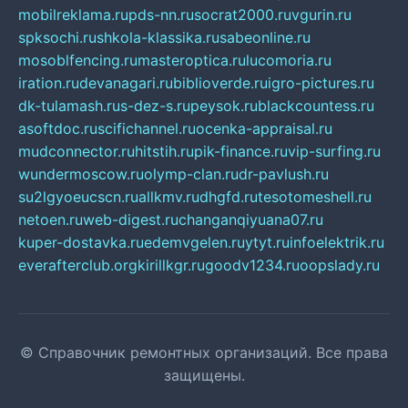
mobilreklama.ru
pds-nn.ru
socrat2000.ru
vgurin.ru
spksochi.ru
shkola-klassika.ru
sabeonline.ru
mosoblfencing.ru
masteroptica.ru
lucomoria.ru
iration.ru
devanagari.ru
biblioverde.ru
igro-pictures.ru
dk-tulamash.ru
s-dez-s.ru
peysok.ru
blackcountess.ru
asoftdoc.ru
scifichannel.ru
ocenka-appraisal.ru
mudconnector.ru
hitstih.ru
pik-finance.ru
vip-surfing.ru
wundermoscow.ru
olymp-clan.ru
dr-pavlush.ru
su2lgyoeucscn.ru
allkmv.ru
dhgfd.ru
tesotomeshell.ru
netoen.ru
web-digest.ru
changanqiyuana07.ru
kuper-dostavka.ru
edemvgelen.ru
ytyt.ru
infoelektrik.ru
everafterclub.org
kirillkgr.ru
goodv1234.ru
oopslady.ru
© Справочник ремонтных организаций. Все права
защищены.