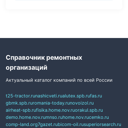
Справочник ремонтных
организаций
Актуальный каталог компаний по всей России
t25-tractor.ru
nashicveti.ru
alutex.spb.ru
fas.ru
gbmk.spb.ru
romania-today.ru
novoizol.ru
airheat-spb.ru
fisika.home.nov.ru
orakul.spb.ru
demo.home.nov.ru
mnso.ru
home.nov.ru
cemko.ru
comp-land.org
7gazet.ru
bicom-oil.ru
superiorsearch.ru