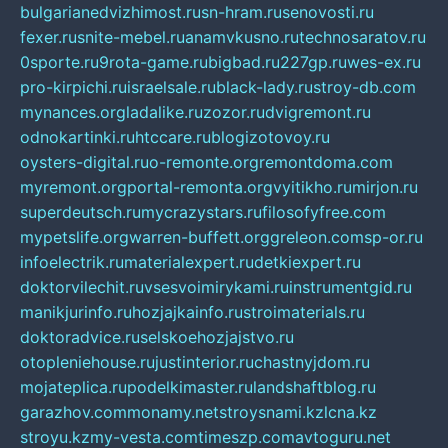
bulgarianedvizhimost.ru
sn-hram.ru
senovosti.ru
fexer.ru
snite-mebel.ru
anamvkusno.ru
technosaratov.ru
0sporte.ru
9rota-game.ru
bigbad.ru
227gp.ru
wes-ex.ru
pro-kirpichi.ru
israelsale.ru
black-lady.ru
stroy-db.com
mynances.org
ladalike.ru
zozor.ru
dvigremont.ru
odnokartinki.ru
htccare.ru
blogizotovoy.ru
oysters-digital.ru
o-remonte.org
remontdoma.com
myremont.org
portal-remonta.org
vyitikho.ru
mirjon.ru
superdeutsch.ru
mycrazystars.ru
filosofyfree.com
mypetslife.org
warren-buffett.org
greleon.com
sp-or.ru
infoelectrik.ru
materialexpert.ru
detkiexpert.ru
doktorvilechit.ru
vsesvoimirykami.ru
instrumentgid.ru
manikjurinfo.ru
hozjajkainfo.ru
stroimaterials.ru
doktoradvice.ru
selskoehozjajstvo.ru
otopleniehouse.ru
justinterior.ru
chastnyjdom.ru
mojateplica.ru
podelkimaster.ru
landshaftblog.ru
garazhov.com
monamy.net
stroysnami.kz
lcna.kz
stroyu.kz
my-vesta.com
timeszp.com
avtoguru.net