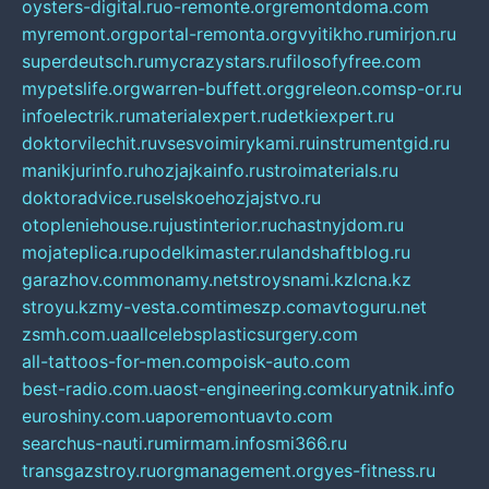
oysters-digital.ru
o-remonte.org
remontdoma.com
myremont.org
portal-remonta.org
vyitikho.ru
mirjon.ru
superdeutsch.ru
mycrazystars.ru
filosofyfree.com
mypetslife.org
warren-buffett.org
greleon.com
sp-or.ru
infoelectrik.ru
materialexpert.ru
detkiexpert.ru
doktorvilechit.ru
vsesvoimirykami.ru
instrumentgid.ru
manikjurinfo.ru
hozjajkainfo.ru
stroimaterials.ru
doktoradvice.ru
selskoehozjajstvo.ru
otopleniehouse.ru
justinterior.ru
chastnyjdom.ru
mojateplica.ru
podelkimaster.ru
landshaftblog.ru
garazhov.com
monamy.net
stroysnami.kz
lcna.kz
stroyu.kz
my-vesta.com
timeszp.com
avtoguru.net
zsmh.com.ua
allcelebsplasticsurgery.com
all-tattoos-for-men.com
poisk-auto.com
best-radio.com.ua
ost-engineering.com
kuryatnik.info
euroshiny.com.ua
poremontuavto.com
searchus-nauti.ru
mirmam.info
smi366.ru
transgazstroy.ru
orgmanagement.org
yes-fitness.ru