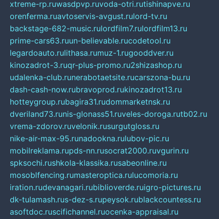
xtreme-rp.ru
wasdpvp.ru
voda-otri.ru
tishinapve.ru
orenferma.ru
avtoservis-avgust.ru
lord-tv.ru
backstage-682-music.ru
lordfilm7.ru
lordfilm13.ru
prime-cars63.ru
un-believable.ru
codetool.ru
legardoauto.ru
lithasa.ru
muz-1.ru
gooddver.ru
kinozadrot-3.ru
qr-plus-promo.ru
2shizashop.ru
udalenka-club.ru
nerabotaetsite.ru
carszona-bu.ru
dash-cash-now.ru
bravoprod.ru
kinozadrot13.ru
hotteygroup.ru
bagira31.ru
dommarketnsk.ru
dveriland73.ru
nis-glonass51.ru
veles-doroga.ru
tb02.ru
vrema-zdorov.ru
velonik.ru
surgutgloss.ru
nike-air-max-95.ru
nadookna.ru
lubov-pic.ru
mobilreklama.ru
pds-nn.ru
socrat2000.ru
vgurin.ru
spksochi.ru
shkola-klassika.ru
sabeonline.ru
mosoblfencing.ru
masteroptica.ru
lucomoria.ru
iration.ru
devanagari.ru
biblioverde.ru
igro-pictures.ru
dk-tulamash.ru
s-dez-s.ru
peysok.ru
blackcountess.ru
asoftdoc.ru
scifichannel.ru
ocenka-appraisal.ru