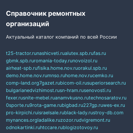
Справочник ремонтных
организаций
Актуальный каталог компаний по всей России
t25-tractor.ru
nashicveti.ru
alutex.spb.ru
fas.ru
gbmk.spb.ru
romania-today.ru
novoizol.ru
airheat-spb.ru
fisika.home.nov.ru
orakul.spb.ru
demo.home.nov.ru
mnso.ru
home.nov.ru
cemko.ru
comp-land.org
7gazet.ru
bicom-oil.ru
superiorsearch.ru
bulgarianedvizhimost.ru
sn-hram.ru
senovosti.ru
fexer.ru
snite-mebel.ru
anamvkusno.ru
technosaratov.ru
0sporte.ru
9rota-game.ru
bigbad.ru
227gp.ru
wes-ex.ru
pro-kirpichi.ru
israelsale.ru
black-lady.ru
stroy-db.com
mynances.org
ladalike.ru
zozor.ru
dvigremont.ru
odnokartinki.ru
htccare.ru
blogizotovoy.ru