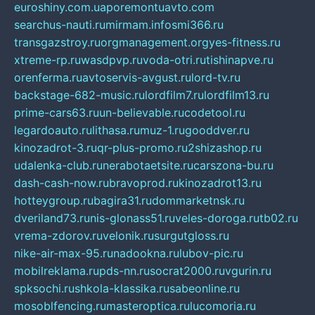
euroshiny.com.ua
poremontuavto.com
searchus-nauti.ru
mirmam.info
smi366.ru
transgazstroy.ru
orgmanagement.org
yes-fitness.ru
xtreme-rp.ru
wasdpvp.ru
voda-otri.ru
tishinapve.ru
orenferma.ru
avtoservis-avgust.ru
lord-tv.ru
backstage-682-music.ru
lordfilm7.ru
lordfilm13.ru
prime-cars63.ru
un-believable.ru
codetool.ru
legardoauto.ru
lithasa.ru
muz-1.ru
gooddver.ru
kinozadrot-3.ru
qr-plus-promo.ru
2shizashop.ru
udalenka-club.ru
nerabotaetsite.ru
carszona-bu.ru
dash-cash-now.ru
bravoprod.ru
kinozadrot13.ru
hotteygroup.ru
bagira31.ru
dommarketnsk.ru
dveriland73.ru
nis-glonass51.ru
veles-doroga.ru
tb02.ru
vrema-zdorov.ru
velonik.ru
surgutgloss.ru
nike-air-max-95.ru
nadookna.ru
lubov-pic.ru
mobilreklama.ru
pds-nn.ru
socrat2000.ru
vgurin.ru
spksochi.ru
shkola-klassika.ru
sabeonline.ru
mosoblfencing.ru
masteroptica.ru
lucomoria.ru