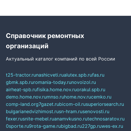
Справочник ремонтных
организаций
Актуальный каталог компаний по всей России
t25-tractor.ru
nashicveti.ru
alutex.spb.ru
fas.ru
gbmk.spb.ru
romania-today.ru
novoizol.ru
airheat-spb.ru
fisika.home.nov.ru
orakul.spb.ru
demo.home.nov.ru
mnso.ru
home.nov.ru
cemko.ru
comp-land.org
7gazet.ru
bicom-oil.ru
superiorsearch.ru
bulgarianedvizhimost.ru
sn-hram.ru
senovosti.ru
fexer.ru
snite-mebel.ru
anamvkusno.ru
technosaratov.ru
0sporte.ru
9rota-game.ru
bigbad.ru
227gp.ru
wes-ex.ru