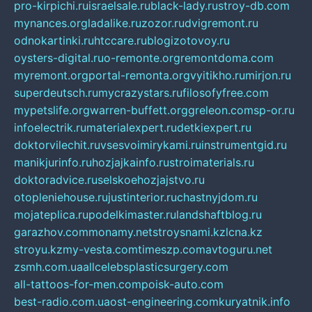
pro-kirpichi.ru
israelsale.ru
black-lady.ru
stroy-db.com
mynances.org
ladalike.ru
zozor.ru
dvigremont.ru
odnokartinki.ru
htccare.ru
blogizotovoy.ru
oysters-digital.ru
o-remonte.org
remontdoma.com
myremont.org
portal-remonta.org
vyitikho.ru
mirjon.ru
superdeutsch.ru
mycrazystars.ru
filosofyfree.com
mypetslife.org
warren-buffett.org
greleon.com
sp-or.ru
infoelectrik.ru
materialexpert.ru
detkiexpert.ru
doktorvilechit.ru
vsesvoimirykami.ru
instrumentgid.ru
manikjurinfo.ru
hozjajkainfo.ru
stroimaterials.ru
doktoradvice.ru
selskoehozjajstvo.ru
otopleniehouse.ru
justinterior.ru
chastnyjdom.ru
mojateplica.ru
podelkimaster.ru
landshaftblog.ru
garazhov.com
monamy.net
stroysnami.kz
lcna.kz
stroyu.kz
my-vesta.com
timeszp.com
avtoguru.net
zsmh.com.ua
allcelebsplasticsurgery.com
all-tattoos-for-men.com
poisk-auto.com
best-radio.com.ua
ost-engineering.com
kuryatnik.info