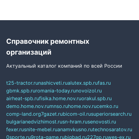
Справочник ремонтных
организаций
Актуальный каталог компаний по всей России
t25-tractor.ru
nashicveti.ru
alutex.spb.ru
fas.ru
gbmk.spb.ru
romania-today.ru
novoizol.ru
airheat-spb.ru
fisika.home.nov.ru
orakul.spb.ru
demo.home.nov.ru
mnso.ru
home.nov.ru
cemko.ru
comp-land.org
7gazet.ru
bicom-oil.ru
superiorsearch.ru
bulgarianedvizhimost.ru
sn-hram.ru
senovosti.ru
fexer.ru
snite-mebel.ru
anamvkusno.ru
technosaratov.ru
0sporte.ru
9rota-game.ru
bigbad.ru
227gp.ru
wes-ex.ru