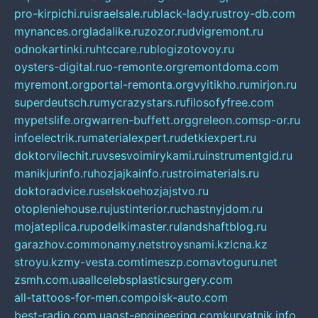
pro-kirpichi.ru
israelsale.ru
black-lady.ru
stroy-db.com
mynances.org
ladalike.ru
zozor.ru
dvigremont.ru
odnokartinki.ru
htccare.ru
blogizotovoy.ru
oysters-digital.ru
o-remonte.org
remontdoma.com
myremont.org
portal-remonta.org
vyitikho.ru
mirjon.ru
superdeutsch.ru
mycrazystars.ru
filosofyfree.com
mypetslife.org
warren-buffett.org
greleon.com
sp-or.ru
infoelectrik.ru
materialexpert.ru
detkiexpert.ru
doktorvilechit.ru
vsesvoimirykami.ru
instrumentgid.ru
manikjurinfo.ru
hozjajkainfo.ru
stroimaterials.ru
doktoradvice.ru
selskoehozjajstvo.ru
otopleniehouse.ru
justinterior.ru
chastnyjdom.ru
mojateplica.ru
podelkimaster.ru
landshaftblog.ru
garazhov.com
monamy.net
stroysnami.kz
lcna.kz
stroyu.kz
my-vesta.com
timeszp.com
avtoguru.net
zsmh.com.ua
allcelebsplasticsurgery.com
all-tattoos-for-men.com
poisk-auto.com
best-radio.com.ua
ost-engineering.com
kuryatnik.info