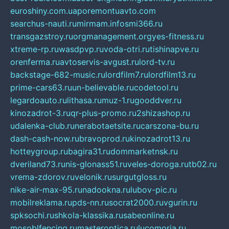
euroshiny.com.ua
poremontuavto.com
searchus-nauti.ru
mirmam.info
smi366.ru
transgazstroy.ru
orgmanagement.org
yes-fitness.ru
xtreme-rp.ru
wasdpvp.ru
voda-otri.ru
tishinapve.ru
orenferma.ru
avtoservis-avgust.ru
lord-tv.ru
backstage-682-music.ru
lordfilm7.ru
lordfilm13.ru
prime-cars63.ru
un-believable.ru
codetool.ru
legardoauto.ru
lithasa.ru
muz-1.ru
gooddver.ru
kinozadrot-3.ru
qr-plus-promo.ru
2shizashop.ru
udalenka-club.ru
nerabotaetsite.ru
carszona-bu.ru
dash-cash-now.ru
bravoprod.ru
kinozadrot13.ru
hotteygroup.ru
bagira31.ru
dommarketnsk.ru
dveriland73.ru
nis-glonass51.ru
veles-doroga.ru
tb02.ru
vrema-zdorov.ru
velonik.ru
surgutgloss.ru
nike-air-max-95.ru
nadookna.ru
lubov-pic.ru
mobilreklama.ru
pds-nn.ru
socrat2000.ru
vgurin.ru
spksochi.ru
shkola-klassika.ru
sabeonline.ru
mosoblfencing.ru
masteroptica.ru
lucomoria.ru