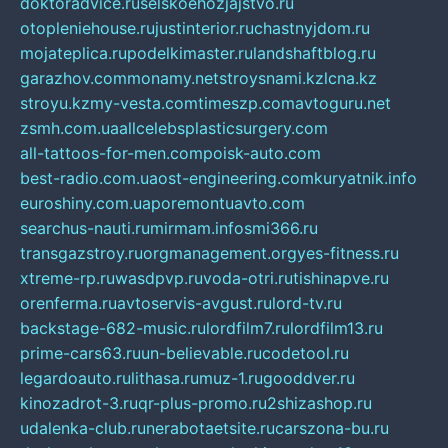
doktoradvice.ru
selskoehozjajstvo.ru
otopleniehouse.ru
justinterior.ru
chastnyjdom.ru
mojateplica.ru
podelkimaster.ru
landshaftblog.ru
garazhov.com
monamy.net
stroysnami.kz
lcna.kz
stroyu.kz
my-vesta.com
timeszp.com
avtoguru.net
zsmh.com.ua
allcelebsplasticsurgery.com
all-tattoos-for-men.com
poisk-auto.com
best-radio.com.ua
ost-engineering.com
kuryatnik.info
euroshiny.com.ua
poremontuavto.com
searchus-nauti.ru
mirmam.info
smi366.ru
transgazstroy.ru
orgmanagement.org
yes-fitness.ru
xtreme-rp.ru
wasdpvp.ru
voda-otri.ru
tishinapve.ru
orenferma.ru
avtoservis-avgust.ru
lord-tv.ru
backstage-682-music.ru
lordfilm7.ru
lordfilm13.ru
prime-cars63.ru
un-believable.ru
codetool.ru
legardoauto.ru
lithasa.ru
muz-1.ru
gooddver.ru
kinozadrot-3.ru
qr-plus-promo.ru
2shizashop.ru
udalenka-club.ru
nerabotaetsite.ru
carszona-bu.ru