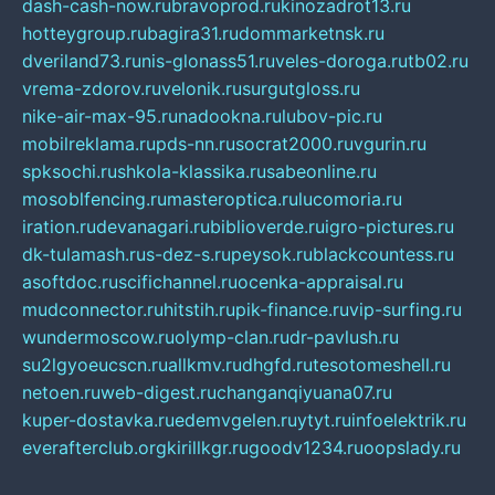
dash-cash-now.ru
bravoprod.ru
kinozadrot13.ru
hotteygroup.ru
bagira31.ru
dommarketnsk.ru
dveriland73.ru
nis-glonass51.ru
veles-doroga.ru
tb02.ru
vrema-zdorov.ru
velonik.ru
surgutgloss.ru
nike-air-max-95.ru
nadookna.ru
lubov-pic.ru
mobilreklama.ru
pds-nn.ru
socrat2000.ru
vgurin.ru
spksochi.ru
shkola-klassika.ru
sabeonline.ru
mosoblfencing.ru
masteroptica.ru
lucomoria.ru
iration.ru
devanagari.ru
biblioverde.ru
igro-pictures.ru
dk-tulamash.ru
s-dez-s.ru
peysok.ru
blackcountess.ru
asoftdoc.ru
scifichannel.ru
ocenka-appraisal.ru
mudconnector.ru
hitstih.ru
pik-finance.ru
vip-surfing.ru
wundermoscow.ru
olymp-clan.ru
dr-pavlush.ru
su2lgyoeucscn.ru
allkmv.ru
dhgfd.ru
tesotomeshell.ru
netoen.ru
web-digest.ru
changanqiyuana07.ru
kuper-dostavka.ru
edemvgelen.ru
ytyt.ru
infoelektrik.ru
everafterclub.org
kirillkgr.ru
goodv1234.ru
oopslady.ru