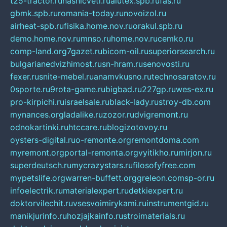
t25-tractor.ru
nashicveti.ru
alutex.spb.ru
fas.ru
gbmk.spb.ru
romania-today.ru
novoizol.ru
airheat-spb.ru
fisika.home.nov.ru
orakul.spb.ru
demo.home.nov.ru
mnso.ru
home.nov.ru
cemko.ru
comp-land.org
7gazet.ru
bicom-oil.ru
superiorsearch.ru
bulgarianedvizhimost.ru
sn-hram.ru
senovosti.ru
fexer.ru
snite-mebel.ru
anamvkusno.ru
technosaratov.ru
0sporte.ru
9rota-game.ru
bigbad.ru
227gp.ru
wes-ex.ru
pro-kirpichi.ru
israelsale.ru
black-lady.ru
stroy-db.com
mynances.org
ladalike.ru
zozor.ru
dvigremont.ru
odnokartinki.ru
htccare.ru
blogizotovoy.ru
oysters-digital.ru
o-remonte.org
remontdoma.com
myremont.org
portal-remonta.org
vyitikho.ru
mirjon.ru
superdeutsch.ru
mycrazystars.ru
filosofyfree.com
mypetslife.org
warren-buffett.org
greleon.com
sp-or.ru
infoelectrik.ru
materialexpert.ru
detkiexpert.ru
doktorvilechit.ru
vsesvoimirykami.ru
instrumentgid.ru
manikjurinfo.ru
hozjajkainfo.ru
stroimaterials.ru