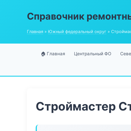
Справочник ремонтн
Главная
»
Южный федеральный округ
» Стройма
🏠 Главная
Центральный ФО
Севе
Строймастер С