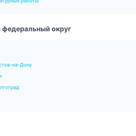
атурные работы
 федеральный округ
стов-на-Дону
и
лгоград