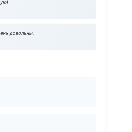
дую!
чень довольны.