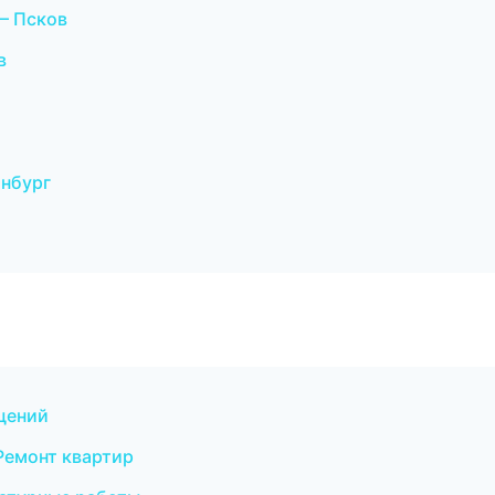
— Псков
в
инбург
щений
Ремонт квартир