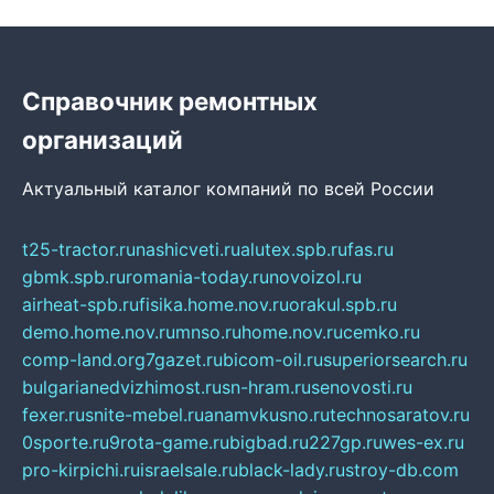
Справочник ремонтных
организаций
Актуальный каталог компаний по всей России
t25-tractor.ru
nashicveti.ru
alutex.spb.ru
fas.ru
gbmk.spb.ru
romania-today.ru
novoizol.ru
airheat-spb.ru
fisika.home.nov.ru
orakul.spb.ru
demo.home.nov.ru
mnso.ru
home.nov.ru
cemko.ru
comp-land.org
7gazet.ru
bicom-oil.ru
superiorsearch.ru
bulgarianedvizhimost.ru
sn-hram.ru
senovosti.ru
fexer.ru
snite-mebel.ru
anamvkusno.ru
technosaratov.ru
0sporte.ru
9rota-game.ru
bigbad.ru
227gp.ru
wes-ex.ru
pro-kirpichi.ru
israelsale.ru
black-lady.ru
stroy-db.com