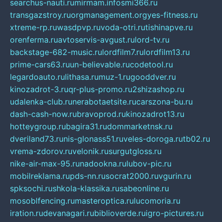
searchus-nauti.ru
mirmam.info
smi366.ru
transgazstroy.ru
orgmanagement.org
yes-fitness.ru
xtreme-rp.ru
wasdpvp.ru
voda-otri.ru
tishinapve.ru
orenferma.ru
avtoservis-avgust.ru
lord-tv.ru
backstage-682-music.ru
lordfilm7.ru
lordfilm13.ru
prime-cars63.ru
un-believable.ru
codetool.ru
legardoauto.ru
lithasa.ru
muz-1.ru
gooddver.ru
kinozadrot-3.ru
qr-plus-promo.ru
2shizashop.ru
udalenka-club.ru
nerabotaetsite.ru
carszona-bu.ru
dash-cash-now.ru
bravoprod.ru
kinozadrot13.ru
hotteygroup.ru
bagira31.ru
dommarketnsk.ru
dveriland73.ru
nis-glonass51.ru
veles-doroga.ru
tb02.ru
vrema-zdorov.ru
velonik.ru
surgutgloss.ru
nike-air-max-95.ru
nadookna.ru
lubov-pic.ru
mobilreklama.ru
pds-nn.ru
socrat2000.ru
vgurin.ru
spksochi.ru
shkola-klassika.ru
sabeonline.ru
mosoblfencing.ru
masteroptica.ru
lucomoria.ru
iration.ru
devanagari.ru
biblioverde.ru
igro-pictures.ru