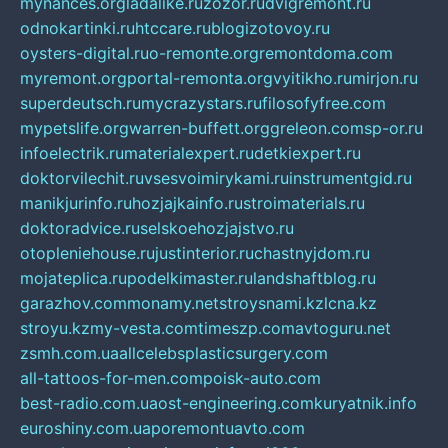
mynances.org
ladalike.ru
zozor.ru
dvigremont.ru
odnokartinki.ru
htccare.ru
blogizotovoy.ru
oysters-digital.ru
o-remonte.org
remontdoma.com
myremont.org
portal-remonta.org
vyitikho.ru
mirjon.ru
superdeutsch.ru
mycrazystars.ru
filosofyfree.com
mypetslife.org
warren-buffett.org
greleon.com
sp-or.ru
infoelectrik.ru
materialexpert.ru
detkiexpert.ru
doktorvilechit.ru
vsesvoimirykami.ru
instrumentgid.ru
manikjurinfo.ru
hozjajkainfo.ru
stroimaterials.ru
doktoradvice.ru
selskoehozjajstvo.ru
otopleniehouse.ru
justinterior.ru
chastnyjdom.ru
mojateplica.ru
podelkimaster.ru
landshaftblog.ru
garazhov.com
monamy.net
stroysnami.kz
lcna.kz
stroyu.kz
my-vesta.com
timeszp.com
avtoguru.net
zsmh.com.ua
allcelebsplasticsurgery.com
all-tattoos-for-men.com
poisk-auto.com
best-radio.com.ua
ost-engineering.com
kuryatnik.info
euroshiny.com.ua
poremontuavto.com