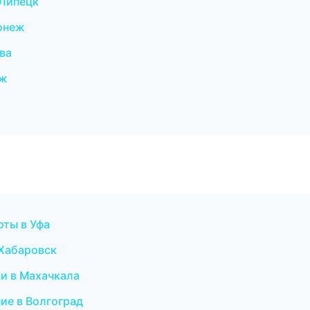
Липецк
онеж
ва
еж
ты в Уфа
Хабаровск
и в Махачкала
ие в Волгоград