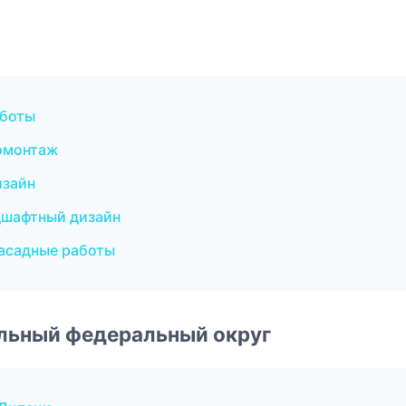
аботы
омонтаж
изайн
дшафтный дизайн
асадные работы
альный федеральный округ