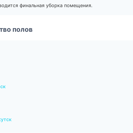
оводится финальная уборка помещения.
тво полов
мск
кутск