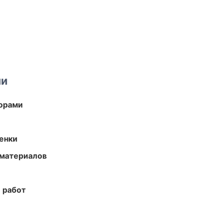
ми
торами
енки
 материалов
 работ