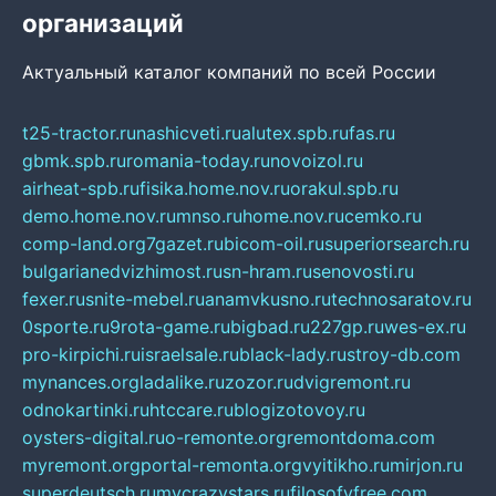
организаций
Актуальный каталог компаний по всей России
t25-tractor.ru
nashicveti.ru
alutex.spb.ru
fas.ru
gbmk.spb.ru
romania-today.ru
novoizol.ru
airheat-spb.ru
fisika.home.nov.ru
orakul.spb.ru
demo.home.nov.ru
mnso.ru
home.nov.ru
cemko.ru
comp-land.org
7gazet.ru
bicom-oil.ru
superiorsearch.ru
bulgarianedvizhimost.ru
sn-hram.ru
senovosti.ru
fexer.ru
snite-mebel.ru
anamvkusno.ru
technosaratov.ru
0sporte.ru
9rota-game.ru
bigbad.ru
227gp.ru
wes-ex.ru
pro-kirpichi.ru
israelsale.ru
black-lady.ru
stroy-db.com
mynances.org
ladalike.ru
zozor.ru
dvigremont.ru
odnokartinki.ru
htccare.ru
blogizotovoy.ru
oysters-digital.ru
o-remonte.org
remontdoma.com
myremont.org
portal-remonta.org
vyitikho.ru
mirjon.ru
superdeutsch.ru
mycrazystars.ru
filosofyfree.com