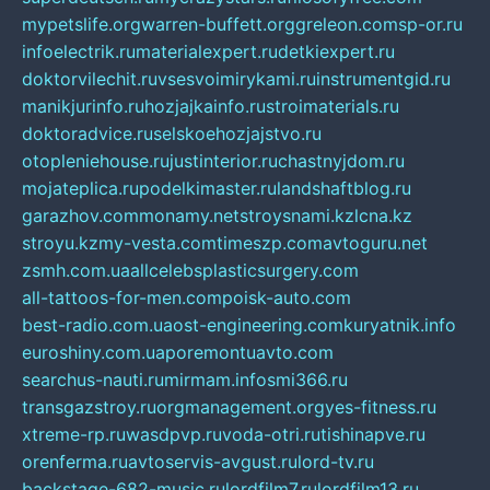
mypetslife.org
warren-buffett.org
greleon.com
sp-or.ru
infoelectrik.ru
materialexpert.ru
detkiexpert.ru
doktorvilechit.ru
vsesvoimirykami.ru
instrumentgid.ru
manikjurinfo.ru
hozjajkainfo.ru
stroimaterials.ru
doktoradvice.ru
selskoehozjajstvo.ru
otopleniehouse.ru
justinterior.ru
chastnyjdom.ru
mojateplica.ru
podelkimaster.ru
landshaftblog.ru
garazhov.com
monamy.net
stroysnami.kz
lcna.kz
stroyu.kz
my-vesta.com
timeszp.com
avtoguru.net
zsmh.com.ua
allcelebsplasticsurgery.com
all-tattoos-for-men.com
poisk-auto.com
best-radio.com.ua
ost-engineering.com
kuryatnik.info
euroshiny.com.ua
poremontuavto.com
searchus-nauti.ru
mirmam.info
smi366.ru
transgazstroy.ru
orgmanagement.org
yes-fitness.ru
xtreme-rp.ru
wasdpvp.ru
voda-otri.ru
tishinapve.ru
orenferma.ru
avtoservis-avgust.ru
lord-tv.ru
backstage-682-music.ru
lordfilm7.ru
lordfilm13.ru