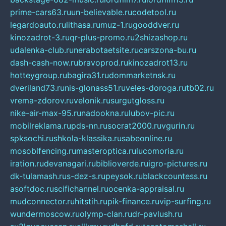
prime-cars63.ru
un-believable.ru
codetool.ru
legardoauto.ru
lithasa.ru
muz-1.ru
gooddver.ru
kinozadrot-3.ru
qr-plus-promo.ru
2shizashop.ru
udalenka-club.ru
nerabotaetsite.ru
carszona-bu.ru
dash-cash-now.ru
bravoprod.ru
kinozadrot13.ru
hotteygroup.ru
bagira31.ru
dommarketnsk.ru
dveriland73.ru
nis-glonass51.ru
veles-doroga.ru
tb02.ru
vrema-zdorov.ru
velonik.ru
surgutgloss.ru
nike-air-max-95.ru
nadookna.ru
lubov-pic.ru
mobilreklama.ru
pds-nn.ru
socrat2000.ru
vgurin.ru
spksochi.ru
shkola-klassika.ru
sabeonline.ru
mosoblfencing.ru
masteroptica.ru
lucomoria.ru
iration.ru
devanagari.ru
biblioverde.ru
igro-pictures.ru
dk-tulamash.ru
s-dez-s.ru
peysok.ru
blackcountess.ru
asoftdoc.ru
scifichannel.ru
ocenka-appraisal.ru
mudconnector.ru
hitstih.ru
pik-finance.ru
vip-surfing.ru
wundermoscow.ru
olymp-clan.ru
dr-pavlush.ru