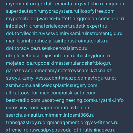
myremont.org
portal-remonta.org
vyitikho.ru
mirjon.ru
superdeutsch.ru
mycrazystars.ru
filosofyfree.com
mypetslife.org
warren-buffett.org
greleon.com
sp-or.ru
infoelectrik.ru
materialexpert.ru
detkiexpert.ru
doktorvilechit.ru
vsesvoimirykami.ru
instrumentgid.ru
manikjurinfo.ru
hozjajkainfo.ru
stroimaterials.ru
doktoradvice.ru
selskoehozjajstvo.ru
otopleniehouse.ru
justinterior.ru
chastnyjdom.ru
mojateplica.ru
podelkimaster.ru
landshaftblog.ru
garazhov.com
monamy.net
stroysnami.kz
lcna.kz
stroyu.kz
my-vesta.com
timeszp.com
avtoguru.net
zsmh.com.ua
allcelebsplasticsurgery.com
all-tattoos-for-men.com
poisk-auto.com
best-radio.com.ua
ost-engineering.com
kuryatnik.info
euroshiny.com.ua
poremontuavto.com
searchus-nauti.ru
mirmam.info
smi366.ru
transgazstroy.ru
orgmanagement.org
yes-fitness.ru
xtreme-rp.ru
wasdpvp.ru
voda-otri.ru
tishinapve.ru