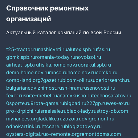
Справочник ремонтных
организаций
Актуальный каталог компаний по всей России
t25-tractor.ru
nashicveti.ru
alutex.spb.ru
fas.ru
gbmk.spb.ru
romania-today.ru
novoizol.ru
airheat-spb.ru
fisika.home.nov.ru
orakul.spb.ru
demo.home.nov.ru
mnso.ru
home.nov.ru
cemko.ru
comp-land.org
7gazet.ru
bicom-oil.ru
superiorsearch.ru
bulgarianedvizhimost.ru
sn-hram.ru
senovosti.ru
fexer.ru
snite-mebel.ru
anamvkusno.ru
technosaratov.ru
0sporte.ru
9rota-game.ru
bigbad.ru
227gp.ru
wes-ex.ru
pro-kirpichi.ru
israelsale.ru
black-lady.ru
stroy-db.com
mynances.org
ladalike.ru
zozor.ru
dvigremont.ru
odnokartinki.ru
htccare.ru
blogizotovoy.ru
oysters-digital.ru
o-remonte.org
remontdoma.com