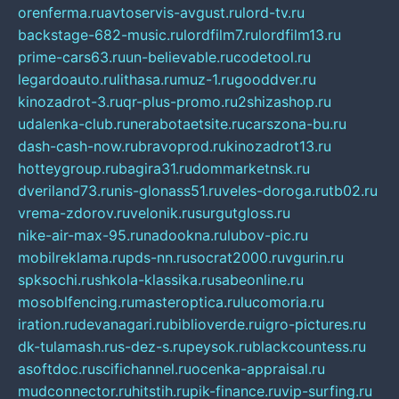
orenferma.ru
avtoservis-avgust.ru
lord-tv.ru
backstage-682-music.ru
lordfilm7.ru
lordfilm13.ru
prime-cars63.ru
un-believable.ru
codetool.ru
legardoauto.ru
lithasa.ru
muz-1.ru
gooddver.ru
kinozadrot-3.ru
qr-plus-promo.ru
2shizashop.ru
udalenka-club.ru
nerabotaetsite.ru
carszona-bu.ru
dash-cash-now.ru
bravoprod.ru
kinozadrot13.ru
hotteygroup.ru
bagira31.ru
dommarketnsk.ru
dveriland73.ru
nis-glonass51.ru
veles-doroga.ru
tb02.ru
vrema-zdorov.ru
velonik.ru
surgutgloss.ru
nike-air-max-95.ru
nadookna.ru
lubov-pic.ru
mobilreklama.ru
pds-nn.ru
socrat2000.ru
vgurin.ru
spksochi.ru
shkola-klassika.ru
sabeonline.ru
mosoblfencing.ru
masteroptica.ru
lucomoria.ru
iration.ru
devanagari.ru
biblioverde.ru
igro-pictures.ru
dk-tulamash.ru
s-dez-s.ru
peysok.ru
blackcountess.ru
asoftdoc.ru
scifichannel.ru
ocenka-appraisal.ru
mudconnector.ru
hitstih.ru
pik-finance.ru
vip-surfing.ru