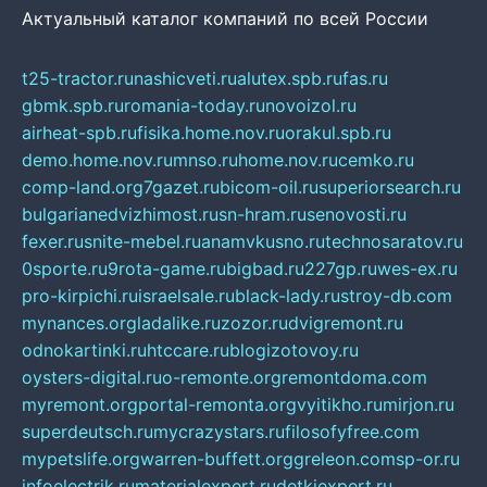
Актуальный каталог компаний по всей России
t25-tractor.ru
nashicveti.ru
alutex.spb.ru
fas.ru
gbmk.spb.ru
romania-today.ru
novoizol.ru
airheat-spb.ru
fisika.home.nov.ru
orakul.spb.ru
demo.home.nov.ru
mnso.ru
home.nov.ru
cemko.ru
comp-land.org
7gazet.ru
bicom-oil.ru
superiorsearch.ru
bulgarianedvizhimost.ru
sn-hram.ru
senovosti.ru
fexer.ru
snite-mebel.ru
anamvkusno.ru
technosaratov.ru
0sporte.ru
9rota-game.ru
bigbad.ru
227gp.ru
wes-ex.ru
pro-kirpichi.ru
israelsale.ru
black-lady.ru
stroy-db.com
mynances.org
ladalike.ru
zozor.ru
dvigremont.ru
odnokartinki.ru
htccare.ru
blogizotovoy.ru
oysters-digital.ru
o-remonte.org
remontdoma.com
myremont.org
portal-remonta.org
vyitikho.ru
mirjon.ru
superdeutsch.ru
mycrazystars.ru
filosofyfree.com
mypetslife.org
warren-buffett.org
greleon.com
sp-or.ru
infoelectrik.ru
materialexpert.ru
detkiexpert.ru