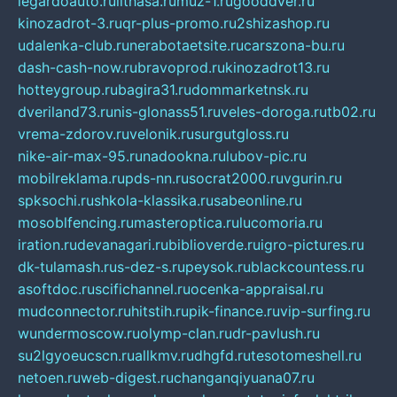
legardoauto.ru
lithasa.ru
muz-1.ru
gooddver.ru
kinozadrot-3.ru
qr-plus-promo.ru
2shizashop.ru
udalenka-club.ru
nerabotaetsite.ru
carszona-bu.ru
dash-cash-now.ru
bravoprod.ru
kinozadrot13.ru
hotteygroup.ru
bagira31.ru
dommarketnsk.ru
dveriland73.ru
nis-glonass51.ru
veles-doroga.ru
tb02.ru
vrema-zdorov.ru
velonik.ru
surgutgloss.ru
nike-air-max-95.ru
nadookna.ru
lubov-pic.ru
mobilreklama.ru
pds-nn.ru
socrat2000.ru
vgurin.ru
spksochi.ru
shkola-klassika.ru
sabeonline.ru
mosoblfencing.ru
masteroptica.ru
lucomoria.ru
iration.ru
devanagari.ru
biblioverde.ru
igro-pictures.ru
dk-tulamash.ru
s-dez-s.ru
peysok.ru
blackcountess.ru
asoftdoc.ru
scifichannel.ru
ocenka-appraisal.ru
mudconnector.ru
hitstih.ru
pik-finance.ru
vip-surfing.ru
wundermoscow.ru
olymp-clan.ru
dr-pavlush.ru
su2lgyoeucscn.ru
allkmv.ru
dhgfd.ru
tesotomeshell.ru
netoen.ru
web-digest.ru
changanqiyuana07.ru