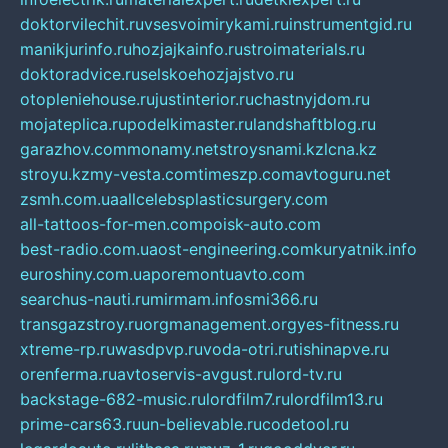
doktorvilechit.ru
vsesvoimirykami.ru
instrumentgid.ru
manikjurinfo.ru
hozjajkainfo.ru
stroimaterials.ru
doktoradvice.ru
selskoehozjajstvo.ru
otopleniehouse.ru
justinterior.ru
chastnyjdom.ru
mojateplica.ru
podelkimaster.ru
landshaftblog.ru
garazhov.com
monamy.net
stroysnami.kz
lcna.kz
stroyu.kz
my-vesta.com
timeszp.com
avtoguru.net
zsmh.com.ua
allcelebsplasticsurgery.com
all-tattoos-for-men.com
poisk-auto.com
best-radio.com.ua
ost-engineering.com
kuryatnik.info
euroshiny.com.ua
poremontuavto.com
searchus-nauti.ru
mirmam.info
smi366.ru
transgazstroy.ru
orgmanagement.org
yes-fitness.ru
xtreme-rp.ru
wasdpvp.ru
voda-otri.ru
tishinapve.ru
orenferma.ru
avtoservis-avgust.ru
lord-tv.ru
backstage-682-music.ru
lordfilm7.ru
lordfilm13.ru
prime-cars63.ru
un-believable.ru
codetool.ru