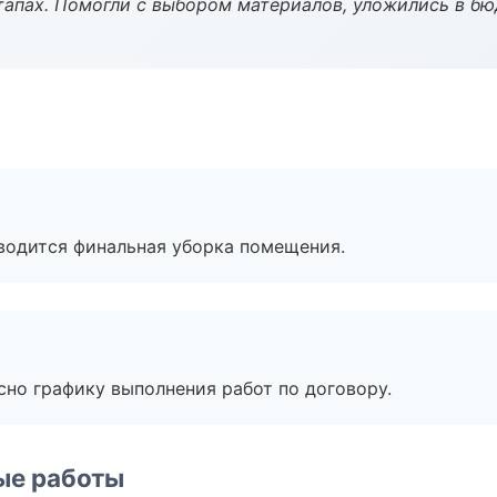
тапах. Помогли с выбором материалов, уложились в бю
оводится финальная уборка помещения.
сно графику выполнения работ по договору.
ые работы