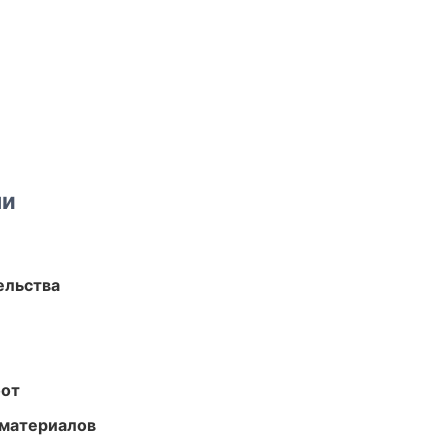
ми
ельства
бот
 материалов