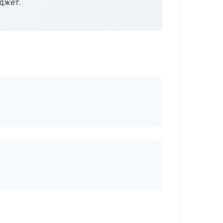
джет.