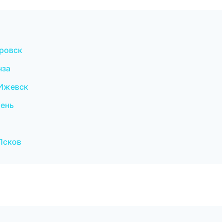
ровск
нза
 Ижевск
мень
Псков