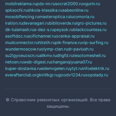
mobilreklama.ru
pds-nn.ru
socrat2000.ru
vgurin.ru
spksochi.ru
shkola-klassika.ru
sabeonline.ru
mosoblfencing.ru
masteroptica.ru
lucomoria.ru
iration.ru
devanagari.ru
biblioverde.ru
igro-pictures.ru
dk-tulamash.ru
s-dez-s.ru
peysok.ru
blackcountess.ru
asoftdoc.ru
scifichannel.ru
ocenka-appraisal.ru
mudconnector.ru
hitstih.ru
pik-finance.ru
vip-surfing.ru
wundermoscow.ru
olymp-clan.ru
dr-pavlush.ru
su2lgyoeucscn.ru
allkmv.ru
dhgfd.ru
tesotomeshell.ru
netoen.ru
web-digest.ru
changanqiyuana07.ru
kuper-dostavka.ru
edemvgelen.ru
ytyt.ru
infoelektrik.ru
everafterclub.org
kirillkgr.ru
goodv1234.ru
oopslady.ru
© Справочник ремонтных организаций. Все права
защищены.