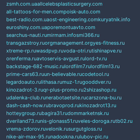
zsmh.com.ua
allcelebsplasticsurgery.com
all-tattoos-for-men.com
poisk-auto.com
best-radio.com.ua
ost-engineering.com
kuryatnik.info
euroshiny.com.ua
poremontuavto.com
searchus-nauti.ru
mirmam.info
smi366.ru
transgazstroy.ru
orgmanagement.org
yes-fitness.ru
xtreme-rp.ru
wasdpvp.ru
voda-otri.ru
tishinapve.ru
orenferma.ru
avtoservis-avgust.ru
lord-tv.ru
backstage-682-music.ru
lordfilm7.ru
lordfilm13.ru
prime-cars63.ru
un-believable.ru
codetool.ru
legardoauto.ru
lithasa.ru
muz-1.ru
gooddver.ru
kinozadrot-3.ru
qr-plus-promo.ru
2shizashop.ru
udalenka-club.ru
nerabotaetsite.ru
carszona-bu.ru
dash-cash-now.ru
bravoprod.ru
kinozadrot13.ru
hotteygroup.ru
bagira31.ru
dommarketnsk.ru
dveriland73.ru
nis-glonass51.ru
veles-doroga.ru
tb02.ru
vrema-zdorov.ru
velonik.ru
surgutgloss.ru
nike-air-max-95.ru
nadookna.ru
lubov-pic.ru