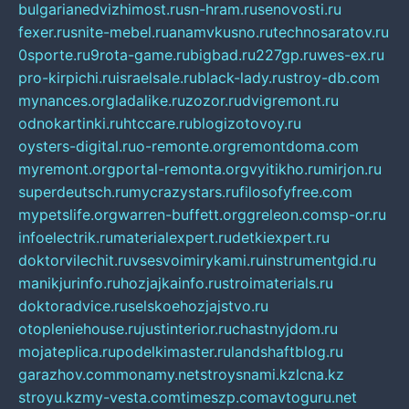
bulgarianedvizhimost.ru
sn-hram.ru
senovosti.ru
fexer.ru
snite-mebel.ru
anamvkusno.ru
technosaratov.ru
0sporte.ru
9rota-game.ru
bigbad.ru
227gp.ru
wes-ex.ru
pro-kirpichi.ru
israelsale.ru
black-lady.ru
stroy-db.com
mynances.org
ladalike.ru
zozor.ru
dvigremont.ru
odnokartinki.ru
htccare.ru
blogizotovoy.ru
oysters-digital.ru
o-remonte.org
remontdoma.com
myremont.org
portal-remonta.org
vyitikho.ru
mirjon.ru
superdeutsch.ru
mycrazystars.ru
filosofyfree.com
mypetslife.org
warren-buffett.org
greleon.com
sp-or.ru
infoelectrik.ru
materialexpert.ru
detkiexpert.ru
doktorvilechit.ru
vsesvoimirykami.ru
instrumentgid.ru
manikjurinfo.ru
hozjajkainfo.ru
stroimaterials.ru
doktoradvice.ru
selskoehozjajstvo.ru
otopleniehouse.ru
justinterior.ru
chastnyjdom.ru
mojateplica.ru
podelkimaster.ru
landshaftblog.ru
garazhov.com
monamy.net
stroysnami.kz
lcna.kz
stroyu.kz
my-vesta.com
timeszp.com
avtoguru.net