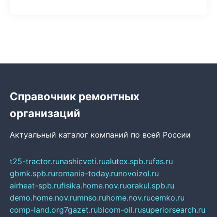
Справочник ремонтных
организаций
Актуальный каталог компаний по всей России
t25-tractor.ru
nashicveti.ru
alutex.spb.ru
fas.ru
gbmk.spb.ru
romania-today.ru
novoizol.ru
airheat-spb.ru
fisika.home.nov.ru
orakul.spb.ru
demo.home.nov.ru
mnso.ru
home.nov.ru
cemko.ru
comp-land.org
7gazet.ru
bicom-oil.ru
superiorsearch.ru