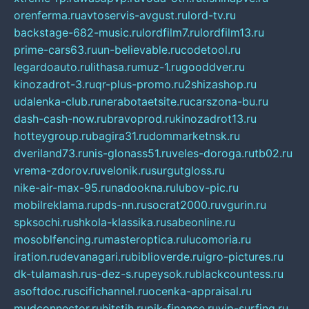
orenferma.ru
avtoservis-avgust.ru
lord-tv.ru
backstage-682-music.ru
lordfilm7.ru
lordfilm13.ru
prime-cars63.ru
un-believable.ru
codetool.ru
legardoauto.ru
lithasa.ru
muz-1.ru
gooddver.ru
kinozadrot-3.ru
qr-plus-promo.ru
2shizashop.ru
udalenka-club.ru
nerabotaetsite.ru
carszona-bu.ru
dash-cash-now.ru
bravoprod.ru
kinozadrot13.ru
hotteygroup.ru
bagira31.ru
dommarketnsk.ru
dveriland73.ru
nis-glonass51.ru
veles-doroga.ru
tb02.ru
vrema-zdorov.ru
velonik.ru
surgutgloss.ru
nike-air-max-95.ru
nadookna.ru
lubov-pic.ru
mobilreklama.ru
pds-nn.ru
socrat2000.ru
vgurin.ru
spksochi.ru
shkola-klassika.ru
sabeonline.ru
mosoblfencing.ru
masteroptica.ru
lucomoria.ru
iration.ru
devanagari.ru
biblioverde.ru
igro-pictures.ru
dk-tulamash.ru
s-dez-s.ru
peysok.ru
blackcountess.ru
asoftdoc.ru
scifichannel.ru
ocenka-appraisal.ru
mudconnector.ru
hitstih.ru
pik-finance.ru
vip-surfing.ru