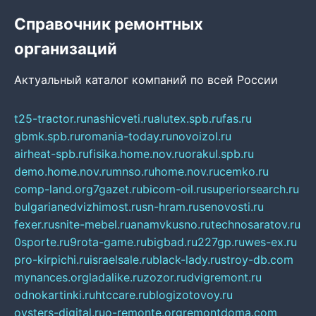
Справочник ремонтных
организаций
Актуальный каталог компаний по всей России
t25-tractor.ru
nashicveti.ru
alutex.spb.ru
fas.ru
gbmk.spb.ru
romania-today.ru
novoizol.ru
airheat-spb.ru
fisika.home.nov.ru
orakul.spb.ru
demo.home.nov.ru
mnso.ru
home.nov.ru
cemko.ru
comp-land.org
7gazet.ru
bicom-oil.ru
superiorsearch.ru
bulgarianedvizhimost.ru
sn-hram.ru
senovosti.ru
fexer.ru
snite-mebel.ru
anamvkusno.ru
technosaratov.ru
0sporte.ru
9rota-game.ru
bigbad.ru
227gp.ru
wes-ex.ru
pro-kirpichi.ru
israelsale.ru
black-lady.ru
stroy-db.com
mynances.org
ladalike.ru
zozor.ru
dvigremont.ru
odnokartinki.ru
htccare.ru
blogizotovoy.ru
oysters-digital.ru
o-remonte.org
remontdoma.com