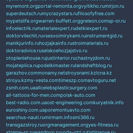
myremont.org
portal-remonta.org
vyitikho.ru
mirjon.ru
superdeutsch.ru
mycrazystars.ru
filosofyfree.com
mypetslife.org
warren-buffett.org
greleon.com
sp-or.ru
infoelectrik.ru
materialexpert.ru
detkiexpert.ru
doktorvilechit.ru
vsesvoimirykami.ru
instrumentgid.ru
manikjurinfo.ru
hozjajkainfo.ru
stroimaterials.ru
doktoradvice.ru
selskoehozjajstvo.ru
otopleniehouse.ru
justinterior.ru
chastnyjdom.ru
mojateplica.ru
podelkimaster.ru
landshaftblog.ru
garazhov.com
monamy.net
stroysnami.kz
lcna.kz
stroyu.kz
my-vesta.com
timeszp.com
avtoguru.net
zsmh.com.ua
allcelebsplasticsurgery.com
all-tattoos-for-men.com
poisk-auto.com
best-radio.com.ua
ost-engineering.com
kuryatnik.info
euroshiny.com.ua
poremontuavto.com
searchus-nauti.ru
mirmam.info
smi366.ru
transgazstroy.ru
orgmanagement.org
yes-fitness.ru
xtreme-rp.ru
wasdpvp.ru
voda-otri.ru
tishinapve.ru