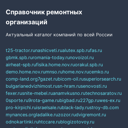
Справочник ремонтных
организаций
Актуальный каталог компаний по всей России
t25-tractor.ru
nashicveti.ru
alutex.spb.ru
fas.ru
gbmk.spb.ru
romania-today.ru
novoizol.ru
airheat-spb.ru
fisika.home.nov.ru
orakul.spb.ru
demo.home.nov.ru
mnso.ru
home.nov.ru
cemko.ru
comp-land.org
7gazet.ru
bicom-oil.ru
superiorsearch.ru
bulgarianedvizhimost.ru
sn-hram.ru
senovosti.ru
fexer.ru
snite-mebel.ru
anamvkusno.ru
technosaratov.ru
0sporte.ru
9rota-game.ru
bigbad.ru
227gp.ru
wes-ex.ru
pro-kirpichi.ru
israelsale.ru
black-lady.ru
stroy-db.com
mynances.org
ladalike.ru
zozor.ru
dvigremont.ru
odnokartinki.ru
htccare.ru
blogizotovoy.ru