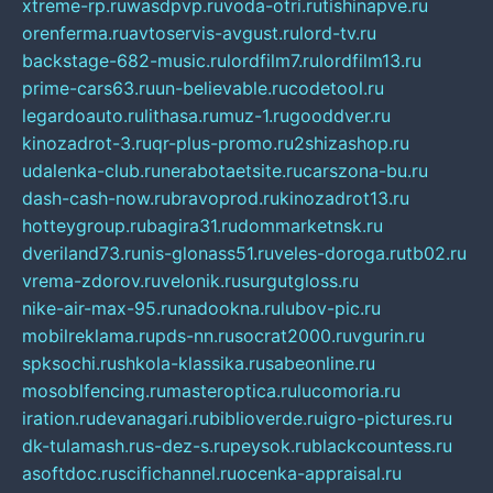
xtreme-rp.ru
wasdpvp.ru
voda-otri.ru
tishinapve.ru
orenferma.ru
avtoservis-avgust.ru
lord-tv.ru
backstage-682-music.ru
lordfilm7.ru
lordfilm13.ru
prime-cars63.ru
un-believable.ru
codetool.ru
legardoauto.ru
lithasa.ru
muz-1.ru
gooddver.ru
kinozadrot-3.ru
qr-plus-promo.ru
2shizashop.ru
udalenka-club.ru
nerabotaetsite.ru
carszona-bu.ru
dash-cash-now.ru
bravoprod.ru
kinozadrot13.ru
hotteygroup.ru
bagira31.ru
dommarketnsk.ru
dveriland73.ru
nis-glonass51.ru
veles-doroga.ru
tb02.ru
vrema-zdorov.ru
velonik.ru
surgutgloss.ru
nike-air-max-95.ru
nadookna.ru
lubov-pic.ru
mobilreklama.ru
pds-nn.ru
socrat2000.ru
vgurin.ru
spksochi.ru
shkola-klassika.ru
sabeonline.ru
mosoblfencing.ru
masteroptica.ru
lucomoria.ru
iration.ru
devanagari.ru
biblioverde.ru
igro-pictures.ru
dk-tulamash.ru
s-dez-s.ru
peysok.ru
blackcountess.ru
asoftdoc.ru
scifichannel.ru
ocenka-appraisal.ru