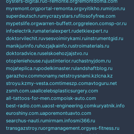
oysters-digital.ru
o-remonte.org
remontdoma.com
myremont.org
portal-remonta.org
vyitikho.ru
mirjon.ru
superdeutsch.ru
mycrazystars.ru
filosofyfree.com
mypetslife.org
warren-buffett.org
greleon.com
sp-or.ru
infoelectrik.ru
materialexpert.ru
detkiexpert.ru
doktorvilechit.ru
vsesvoimirykami.ru
instrumentgid.ru
manikjurinfo.ru
hozjajkainfo.ru
stroimaterials.ru
doktoradvice.ru
selskoehozjajstvo.ru
otopleniehouse.ru
justinterior.ru
chastnyjdom.ru
mojateplica.ru
podelkimaster.ru
landshaftblog.ru
garazhov.com
monamy.net
stroysnami.kz
lcna.kz
stroyu.kz
my-vesta.com
timeszp.com
avtoguru.net
zsmh.com.ua
allcelebsplasticsurgery.com
all-tattoos-for-men.com
poisk-auto.com
best-radio.com.ua
ost-engineering.com
kuryatnik.info
euroshiny.com.ua
poremontuavto.com
searchus-nauti.ru
mirmam.info
smi366.ru
transgazstroy.ru
orgmanagement.org
yes-fitness.ru