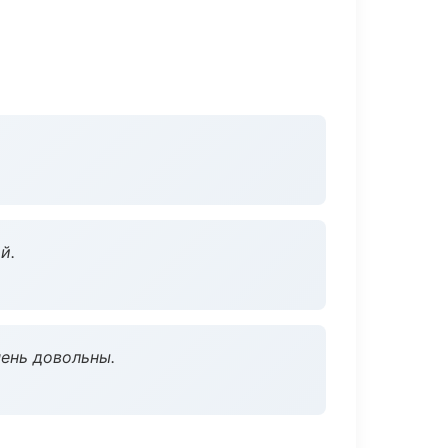
й.
чень довольны.