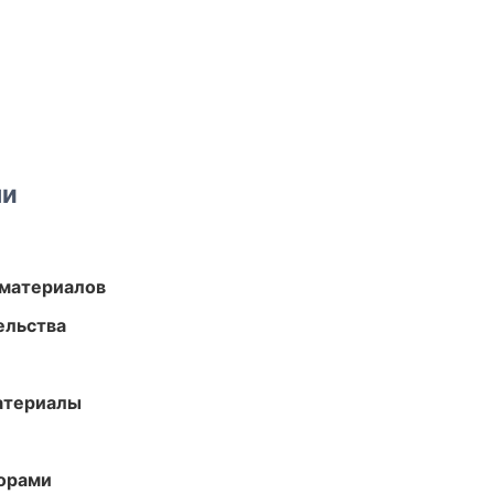
ми
 материалов
ельства
атериалы
торами