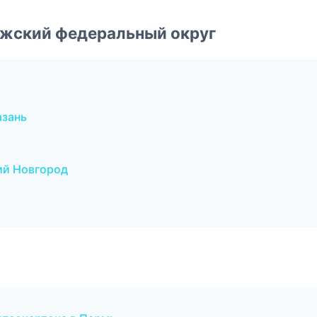
лжский федеральный округ
азань
ий Новгород