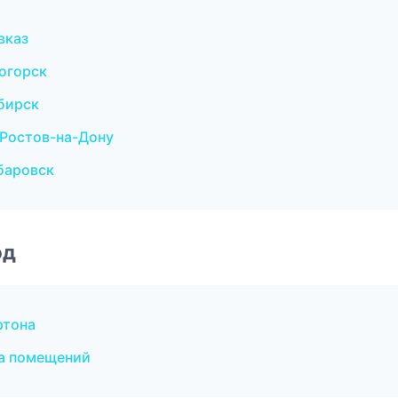
вказ
огорск
бирск
Ростов-на-Дону
баровск
од
ртона
а помещений