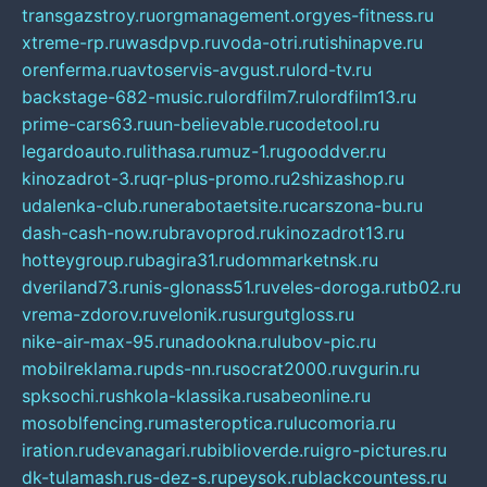
transgazstroy.ru
orgmanagement.org
yes-fitness.ru
xtreme-rp.ru
wasdpvp.ru
voda-otri.ru
tishinapve.ru
orenferma.ru
avtoservis-avgust.ru
lord-tv.ru
backstage-682-music.ru
lordfilm7.ru
lordfilm13.ru
prime-cars63.ru
un-believable.ru
codetool.ru
legardoauto.ru
lithasa.ru
muz-1.ru
gooddver.ru
kinozadrot-3.ru
qr-plus-promo.ru
2shizashop.ru
udalenka-club.ru
nerabotaetsite.ru
carszona-bu.ru
dash-cash-now.ru
bravoprod.ru
kinozadrot13.ru
hotteygroup.ru
bagira31.ru
dommarketnsk.ru
dveriland73.ru
nis-glonass51.ru
veles-doroga.ru
tb02.ru
vrema-zdorov.ru
velonik.ru
surgutgloss.ru
nike-air-max-95.ru
nadookna.ru
lubov-pic.ru
mobilreklama.ru
pds-nn.ru
socrat2000.ru
vgurin.ru
spksochi.ru
shkola-klassika.ru
sabeonline.ru
mosoblfencing.ru
masteroptica.ru
lucomoria.ru
iration.ru
devanagari.ru
biblioverde.ru
igro-pictures.ru
dk-tulamash.ru
s-dez-s.ru
peysok.ru
blackcountess.ru