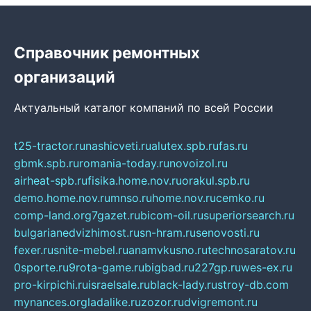
Справочник ремонтных
организаций
Актуальный каталог компаний по всей России
t25-tractor.ru
nashicveti.ru
alutex.spb.ru
fas.ru
gbmk.spb.ru
romania-today.ru
novoizol.ru
airheat-spb.ru
fisika.home.nov.ru
orakul.spb.ru
demo.home.nov.ru
mnso.ru
home.nov.ru
cemko.ru
comp-land.org
7gazet.ru
bicom-oil.ru
superiorsearch.ru
bulgarianedvizhimost.ru
sn-hram.ru
senovosti.ru
fexer.ru
snite-mebel.ru
anamvkusno.ru
technosaratov.ru
0sporte.ru
9rota-game.ru
bigbad.ru
227gp.ru
wes-ex.ru
pro-kirpichi.ru
israelsale.ru
black-lady.ru
stroy-db.com
mynances.org
ladalike.ru
zozor.ru
dvigremont.ru