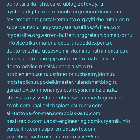
odnokartinki.ru
htccare.ru
blogizotovoy.ru
oysters-digital.ru
o-remonte.org
remontdoma.com
myremont.org
portal-remonta.org
vyitikho.ru
mirjon.ru
superdeutsch.ru
mycrazystars.ru
filosofyfree.com
mypetslife.org
warren-buffett.org
greleon.com
sp-or.ru
infoelectrik.ru
materialexpert.ru
detkiexpert.ru
doktorvilechit.ru
vsesvoimirykami.ru
instrumentgid.ru
manikjurinfo.ru
hozjajkainfo.ru
stroimaterials.ru
doktoradvice.ru
selskoehozjajstvo.ru
otopleniehouse.ru
justinterior.ru
chastnyjdom.ru
mojateplica.ru
podelkimaster.ru
landshaftblog.ru
garazhov.com
monamy.net
stroysnami.kz
lcna.kz
stroyu.kz
my-vesta.com
timeszp.com
avtoguru.net
zsmh.com.ua
allcelebsplasticsurgery.com
all-tattoos-for-men.com
poisk-auto.com
best-radio.com.ua
ost-engineering.com
kuryatnik.info
euroshiny.com.ua
poremontuavto.com
searchus-nauti.ru
mirmam.info
smi366.ru